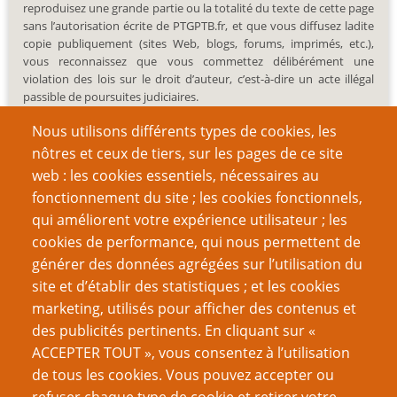
reproduisez une grande partie ou la totalité du texte de cette page
sans l’autorisation écrite de PTGPTB.fr, et que vous diffusez ladite
copie publiquement (sites Web, blogs, forums, imprimés, etc.),
vous reconnaissez que vous commettez délibérément une
violation des lois sur le droit d’auteur, c’est-à-dire un acte illégal
passible de poursuites judiciaires.
Nous utilisons différents types de cookies, les
nôtres et ceux de tiers, sur les pages de ce site
web : les cookies essentiels, nécessaires au
fonctionnement du site ; les cookies fonctionnels,
Recherche
qui améliorent votre expérience utilisateur ; les
cookies de performance, qui nous permettent de
générer des données agrégées sur l’utilisation du
site et d’établir des statistiques ; et les cookies
Nom d'utilisateur
marketing, utilisés pour afficher des contenus et
des publicités pertinents. En cliquant sur «
ACCEPTER TOUT », vous consentez à l’utilisation
Mot de passe
de tous les cookies. Vous pouvez accepter ou