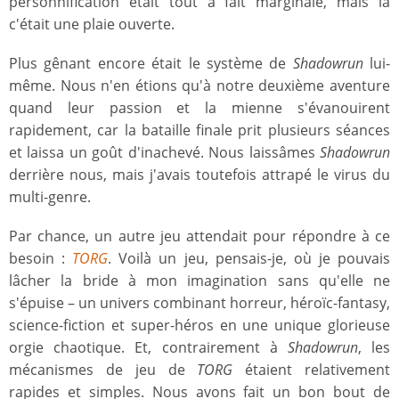
personnification était tout à fait marginale, mais là
c'était une plaie ouverte.
Plus gênant encore était le système de
Shadowrun
lui-
même. Nous n'en étions qu'à notre deuxième aventure
quand leur passion et la mienne s'évanouirent
rapidement, car la bataille finale prit plusieurs séances
et laissa un goût d'inachevé. Nous laissâmes
Shadowrun
derrière nous, mais j'avais toutefois attrapé le virus du
multi-genre.
Par chance, un autre jeu attendait pour répondre à ce
besoin :
TORG
. Voilà un jeu, pensais-je, où je pouvais
lâcher la bride à mon imagination sans qu'elle ne
s'épuise – un univers combinant horreur, héroïc-fantasy,
science-fiction et super-héros en une unique glorieuse
orgie chaotique. Et, contrairement à
Shadowrun
, les
mécanismes de jeu de
TORG
étaient relativement
rapides et simples. Nous avons fait un bon bout de