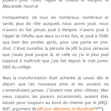
joueurs pour
TORG
, l'
Appel de Cthulhu
et
Vampire: la
Mascarade
. Hourra!
Ironiquement, de tous les nombreux, nombreux et
variés jeux de rôle auxquels nous avons joué, nous
n'avons en fait jamais joué à
Vampire
, n'avons joué à
l'
Appel de Cthulhu
que deux ou trois fois, et joué à
TORG
que bien des années après, pour une partie en one-
shot. C'était toutefois la période de JdR la plus sérieuse
que j'avais joué jusque là, et celle où j’ai le plus
joué
(opposé à maîtrisé) que j'aie fait depuis le club junior
D&D
du collège.
Mais la transformation était achevée. Je savais dès le
départ que ces nouveaux amis et les anciens ne
s'entendraient jamais. C'étaient mes amis rôlistes. Mes
vieux copains, les joueurs occasionnels, avaient étés
laissés pour toujours au bord du chemin par le JdR[2.
NdT: argument de
JdR pour débutants, le Manifeste
].
ptgptb