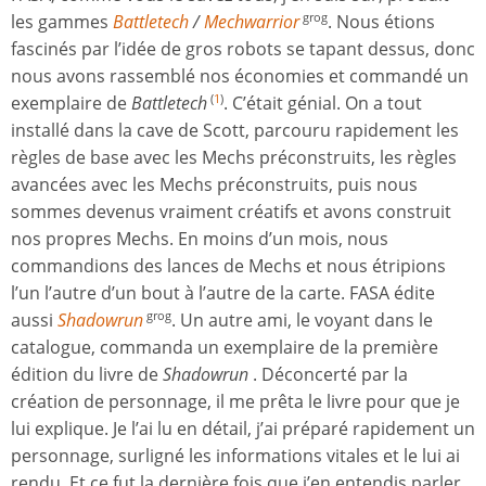
les gammes
Battletech
/
Mechwarrior
. Nous étions
grog
fascinés par l’idée de gros robots se tapant dessus, donc
nous avons rassemblé nos économies et commandé un
exemplaire de
Battletech
. C’était génial. On a tout
(
1
)
installé dans la cave de Scott, parcouru rapidement les
règles de base avec les Mechs préconstruits, les règles
avancées avec les Mechs préconstruits, puis nous
sommes devenus vraiment créatifs et avons construit
nos propres Mechs. En moins d’un mois, nous
commandions des lances de Mechs et nous étripions
l’un l’autre d’un bout à l’autre de la carte. FASA édite
aussi
Shadowrun
. Un autre ami, le voyant dans le
grog
catalogue, commanda un exemplaire de la première
édition du livre de
Shadowrun
. Déconcerté par la
création de personnage, il me prêta le livre pour que je
lui explique. Je l’ai lu en détail, j’ai préparé rapidement un
personnage, surligné les informations vitales et le lui ai
rendu. Et ce fut la dernière fois que j’en entendis parler.