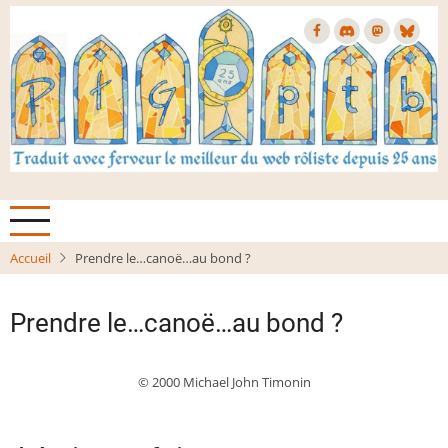
Aller
au
contenu
principal
Accueil
Prendre le…canoë…au bond ?
Prendre le…canoë…au bond ?
© 2000 Michael John Timonin