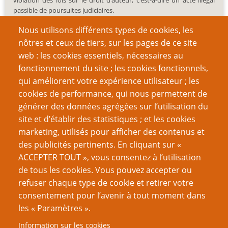
violation des lois sur le droit d’auteur, c’est-à-dire un acte illégal
passible de poursuites judiciaires.
Nous utilisons différents types de cookies, les
nôtres et ceux de tiers, sur les pages de ce site
web : les cookies essentiels, nécessaires au
fonctionnement du site ; les cookies fonctionnels,
Recherche
qui améliorent votre expérience utilisateur ; les
cookies de performance, qui nous permettent de
générer des données agrégées sur l’utilisation du
site et d’établir des statistiques ; et les cookies
Nom d'utilisateur
marketing, utilisés pour afficher des contenus et
des publicités pertinents. En cliquant sur «
ACCEPTER TOUT », vous consentez à l’utilisation
Mot de passe
de tous les cookies. Vous pouvez accepter ou
refuser chaque type de cookie et retirer votre
consentement pour l’avenir à tout moment dans
les « Paramètres ».
Information sur les cookies