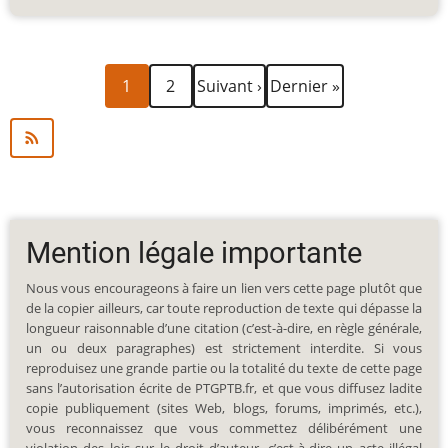
Page
Page
Page
Dernière
Pagination
1
2
Suivant ›
Dernier »
courante
suivante
page
Mention légale importante
Nous vous encourageons à faire un lien vers cette page plutôt que
de la copier ailleurs, car toute reproduction de texte qui dépasse la
longueur raisonnable d’une citation (c’est-à-dire, en règle générale,
un ou deux paragraphes) est strictement interdite. Si vous
reproduisez une grande partie ou la totalité du texte de cette page
sans l’autorisation écrite de PTGPTB.fr, et que vous diffusez ladite
copie publiquement (sites Web, blogs, forums, imprimés, etc.),
vous reconnaissez que vous commettez délibérément une