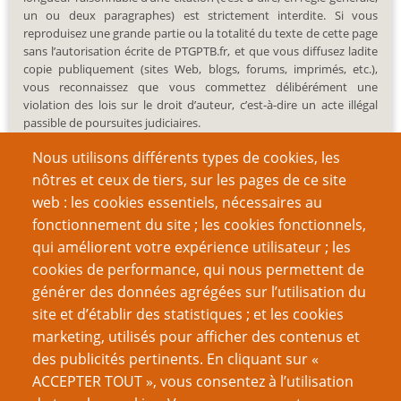
un ou deux paragraphes) est strictement interdite. Si vous
reproduisez une grande partie ou la totalité du texte de cette page
sans l’autorisation écrite de PTGPTB.fr, et que vous diffusez ladite
copie publiquement (sites Web, blogs, forums, imprimés, etc.),
vous reconnaissez que vous commettez délibérément une
violation des lois sur le droit d’auteur, c’est-à-dire un acte illégal
passible de poursuites judiciaires.
Nous utilisons différents types de cookies, les
nôtres et ceux de tiers, sur les pages de ce site
web : les cookies essentiels, nécessaires au
fonctionnement du site ; les cookies fonctionnels,
Recherche
qui améliorent votre expérience utilisateur ; les
cookies de performance, qui nous permettent de
générer des données agrégées sur l’utilisation du
site et d’établir des statistiques ; et les cookies
Nom d'utilisateur
marketing, utilisés pour afficher des contenus et
des publicités pertinents. En cliquant sur «
ACCEPTER TOUT », vous consentez à l’utilisation