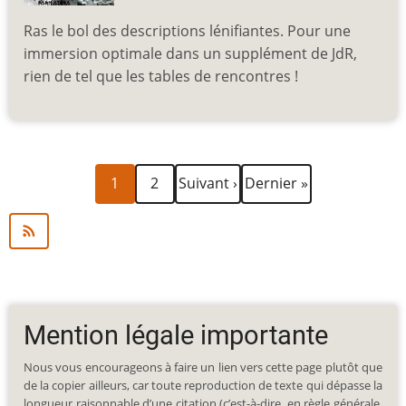
Ras le bol des descriptions lénifiantes. Pour une
immersion optimale dans un supplément de JdR,
rien de tel que les tables de rencontres !
Page
Page
Page
Dernière
Pagination
1
2
Suivant ›
Dernier »
courante
suivante
page
Mention légale importante
Nous vous encourageons à faire un lien vers cette page plutôt que
de la copier ailleurs, car toute reproduction de texte qui dépasse la
longueur raisonnable d’une citation (c’est-à-dire, en règle générale,