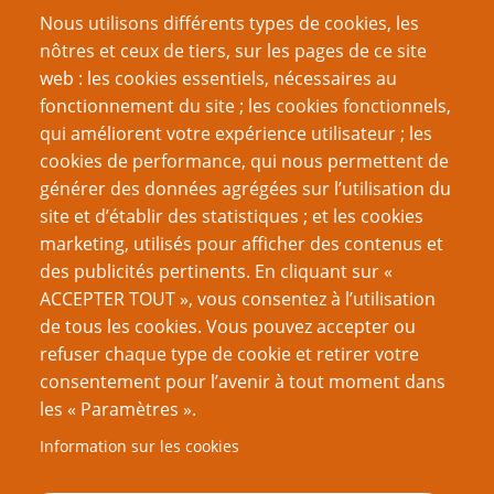
Nous utilisons différents types de cookies, les
Créer un nouveau compte
nôtres et ceux de tiers, sur les pages de ce site
Réinitialiser votre mot de passe
web : les cookies essentiels, nécessaires au
fonctionnement du site ; les cookies fonctionnels,
qui améliorent votre expérience utilisateur ; les
Du même auteur
cookies de performance, qui nous permettent de
Défi PTGPTB Trois Fois Forgé, 11e édition
générer des données agrégées sur l’utilisation du
(communiqué) Ouverture de l’Académie PTGPTB de
site et d’établir des statistiques ; et les cookies
Roleplaying Games
marketing, utilisés pour afficher des contenus et
Ebook 31 : Qui trop combat le Dragon...
des publicités pertinents. En cliquant sur «
Ebook 30 : 30, v'la les flics
ACCEPTER TOUT », vous consentez à l’utilisation
Ebook 29 : Trouver des Joueurs et des Joueuses
de tous les cookies. Vous pouvez accepter ou
Ebook 28 : Les visages du Dragon
refuser chaque type de cookie et retirer votre
Ebook 27 : 18+ ; thématiques adultes et JdR
consentement pour l’avenir à tout moment dans
Jouer au JdR même confiné
les « Paramètres ».
Ebook 25 : Souvenirs, souvenirs...
Information sur les cookies
Ebook 24 : Peindre un univers fictif réaliste