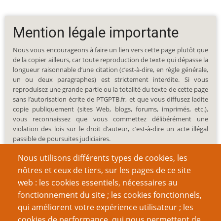
Mention légale importante
Nous vous encourageons à faire un lien vers cette page plutôt que
de la copier ailleurs, car toute reproduction de texte qui dépasse la
longueur raisonnable d’une citation (c’est-à-dire, en règle générale,
un ou deux paragraphes) est strictement interdite. Si vous
reproduisez une grande partie ou la totalité du texte de cette page
sans l’autorisation écrite de PTGPTB.fr, et que vous diffusez ladite
copie publiquement (sites Web, blogs, forums, imprimés, etc.),
vous reconnaissez que vous commettez délibérément une
violation des lois sur le droit d’auteur, c’est-à-dire un acte illégal
passible de poursuites judiciaires.
Nous utilisons différents types de cookies, les
nôtres et ceux de tiers, sur les pages de ce site
web : les cookies essentiels, nécessaires au
fonctionnement du site ; les cookies fonctionnels,
Recherche
qui améliorent votre expérience utilisateur ; les
cookies de performance, qui nous permettent de