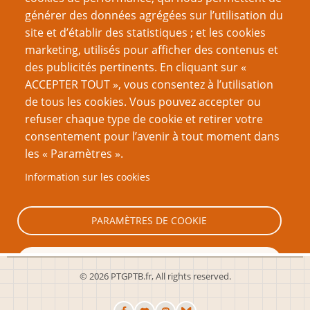
générer des données agrégées sur l’utilisation du
site et d’établir des statistiques ; et les cookies
Nom d'utilisateur
marketing, utilisés pour afficher des contenus et
des publicités pertinents. En cliquant sur «
ACCEPTER TOUT », vous consentez à l’utilisation
Mot de passe
de tous les cookies. Vous pouvez accepter ou
refuser chaque type de cookie et retirer votre
consentement pour l’avenir à tout moment dans
les « Paramètres ».
Information sur les cookies
Créer un nouveau compte
Réinitialiser votre mot de passe
PARAMÈTRES DE COOKIE
TOUT REFUSER
© 2026 PTGPTB.fr, All rights reserved.
TOUT ACCEPTER