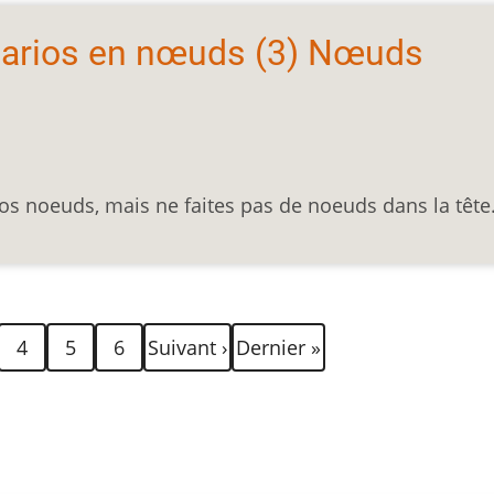
énarios en nœuds (3) Nœuds
 noeuds, mais ne faites pas de noeuds dans la tête.
Page
Page
Page
Page
Dernière
4
5
6
Suivant ›
Dernier »
suivante
page