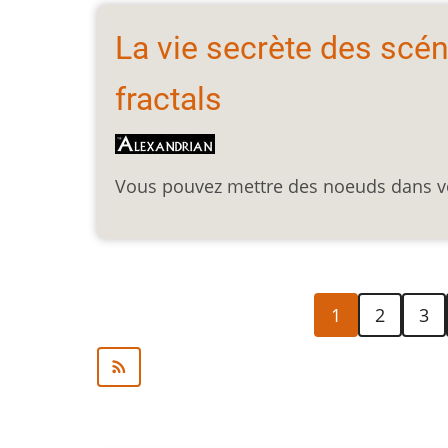
La vie secrète des sc
fractals
Vous pouvez mettre des noeuds dans vos
Pagination
Page
Page
Page
1
2
3
courante