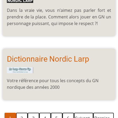
Dans la vraie vie, vous n’aimez pas parler fort et
prendre de la place. Comment alors jouer en GN un
personnage puissant, qui impose le respect ?!
Dictionnaire Nordic Larp
Votre référence pour tous les concepts du GN
nordique des années 2000
Page
Page
Page
Page
Page
Page
Page
Dernière
Pagination