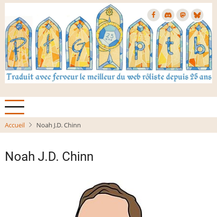
Aller
au
contenu
principal
Accueil
Noah J.D. Chinn
Noah J.D. Chinn