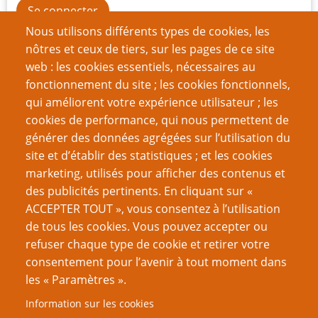
Nous utilisons différents types de cookies, les
Créer un nouveau compte
nôtres et ceux de tiers, sur les pages de ce site
web : les cookies essentiels, nécessaires au
Réinitialiser votre mot de passe
fonctionnement du site ; les cookies fonctionnels,
qui améliorent votre expérience utilisateur ; les
Du même auteur
cookies de performance, qui nous permettent de
Critique de Gobelin qui s’en dédit
générer des données agrégées sur l’utilisation du
Critique de Découverte Jeu de Role (éditions Solar)
site et d’établir des statistiques ; et les cookies
marketing, utilisés pour afficher des contenus et
VOUS AIMEREZ AUSSI
des publicités pertinents. En cliquant sur «
ACCEPTER TOUT », vous consentez à l’utilisation
Débarrassez vos monstres du validisme
de tous les cookies. Vous pouvez accepter ou
refuser chaque type de cookie et retirer votre
Campagne frontalière - une tambouille de Troy
consentement pour l’avenir à tout moment dans
Critique de Iron Kingdoms: Requiem
les « Paramètres ».
Des septuagénaires jouent au JdR pour la première
Information sur les cookies