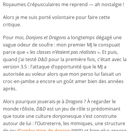
Royaumes Crépusculaires me reprend — ah nostalgie !
Alors je me suis porté volontaire pour faire cette
critique.
Pour moi,
Donjons et Dragons
a longtemps dégagé une
vague odeur de soufre : mon premier MJ le conspuait
parce que «
les classes n’étaient pas réalistes
». Et puis,
quand j’ai testé
D&D
pour la première fois, c’était avec la
version 3.5 : l’attaque d’opportunité que le MJ a
autorisée au voleur alors que mon perso lui faisait un
croc-en-jambe a encore un goût amer bien des années
après.
Alors pourquoi jouerais-je à
Dragons
? À regarder le
monde rôliste,
D&D
est un jeu de rôle si prédominant
que toute une culture donjonesque s’est construite
autour de lui : l’Outreterre, les mimiques, une structure
de jeu (
l’exploration de donjon
) et bien plus encore.
ptgptb