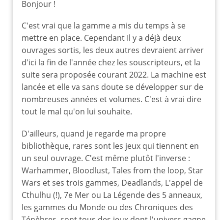
Bonjour !
réponse
à
C'est vrai que la gamme a mis du temps à se
Une
mettre en place. Cependant Il y a déjà deux
bien
ouvrages sortis, les deux autres devraient arriver
belle
d'ici la fin de l'année chez les souscripteurs, et la
collection...
suite sera proposée courant 2022. La machine est
qui
lancée et elle va sans doute se développer sur de
prendra
nombreuses années et volumes. C'est à vrai dire
du
poids
tout le mal qu'on lui souhaite.
avec
D'ailleurs, quand je regarde ma propre
le
temps
bibliothèque, rares sont les jeux qui tiennent en
par
un seul ouvrage. C'est même plutôt l'inverse :
silarkhar
Warhammer, Bloodlust, Tales from the loop, Star
Wars et ses trois gammes, Deadlands, L'appel de
Cthulhu (!), 7e Mer ou La Légende des 5 anneaux,
les gammes du Monde ou des Chroniques des
Ténèbres, sont tous des jeux dont l'univers gagne