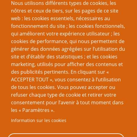
Nous utilisons différents types de cookies, les
Comme on prépare, on maîtrise
nôtres et ceux de tiers, sur les pages de ce site
Fiches d'aides maison
web : les cookies essentiels, nécessaires au
Pourquoi cette règle stupide pourrait ne pas être si
fonctionnement du site ; les cookies fonctionnels,
stupide
qui améliorent votre expérience utilisateur ; les
cookies de performance, qui nous permettent de
Page
Pagination
1
››
générer des données agrégées sur l’utilisation du
suivante
site et d’établir des statistiques ; et les cookies
VOUS AIMEREZ AUSSI
marketing, utilisés pour afficher des contenus et
des publicités pertinents. En cliquant sur «
Défi du gamer : un jeu par saison
ACCEPTER TOUT », vous consentez à l’utilisation
de tous les cookies. Vous pouvez accepter ou
Engendrons une meilleure génération de rôlistes co-
refuser chaque type de cookie et retirer votre
créateurs !
consentement pour l’avenir à tout moment dans
Le supplément secret de Gygax
les « Paramètres ».
Bien jouer avec son prochain
Information sur les cookies
Les chiens m’ont appris tout ce que je sais (sur les