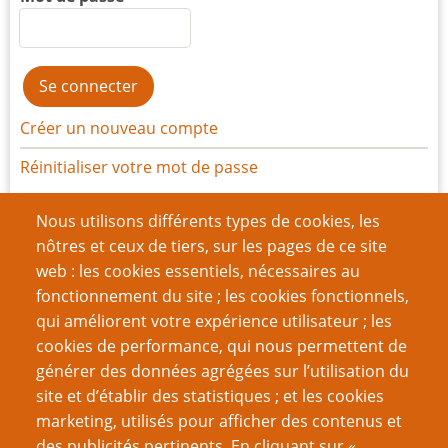
Créer un nouveau compte
Réinitialiser votre mot de passe
Nous utilisons différents types de cookies, les
Du même auteur
nôtres et ceux de tiers, sur les pages de ce site
Conversation : cette drogue qu’est l’imagination
web : les cookies essentiels, nécessaires au
Les 4 Etapes de l'action
fonctionnement du site ; les cookies fonctionnels,
Un examen sans complaisance de Donjons &
qui améliorent votre expérience utilisateur ; les
Dragons
cookies de performance, qui nous permettent de
Le gâteau piétiné
générer des données agrégées sur l’utilisation du
Les crève-coeurs de la fantasy (Fantasy Heartbrakers)
site et d’établir des statistiques ; et les cookies
Encore plus de crève-coeurs de la Fantasy
marketing, utilisés pour afficher des contenus et
Le LNS et d'autres sujets de théorie rôliste - Chapitre
des publicités pertinents. En cliquant sur «