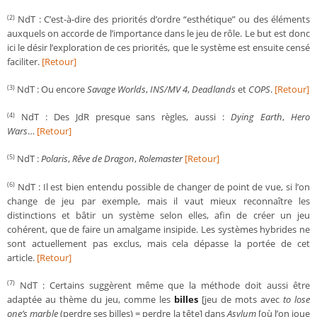
NdT : C’est-à-dire des priorités d’ordre “esthétique” ou des éléments
(2)
auxquels on accorde de l’importance dans le jeu de rôle. Le but est donc
ici le désir l’exploration de ces priorités, que le système est ensuite censé
faciliter.
[Retour]
NdT : Ou encore
Savage Worlds
,
INS/MV 4
,
Deadlands
et
COPS
.
[Retour]
(3)
NdT : Des JdR presque sans règles, aussi :
Dying Earth
,
Hero
(4)
Wars
…
[Retour]
NdT :
Polaris
,
Rêve de Dragon
,
Rolemaster
[Retour]
(5)
NdT : Il est bien entendu possible de changer de point de vue, si l’on
(6)
change de jeu par exemple, mais il vaut mieux reconnaître les
distinctions et bâtir un système selon elles, afin de créer un jeu
cohérent, que de faire un amalgame insipide. Les systèmes hybrides ne
sont actuellement pas exclus, mais cela dépasse la portée de cet
article.
[Retour]
NdT : Certains suggèrent même que la méthode doit aussi être
(7)
adaptée au thème du jeu, comme les
billes
[jeu de mots avec
to lose
one’s marble
(perdre ses billes) = perdre la tête] dans
Asylum
[où l’on joue