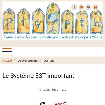
Aller
au
contenu
principal
Accueil
Le Système EST important
Le Système EST important
© 1998 Adept Press