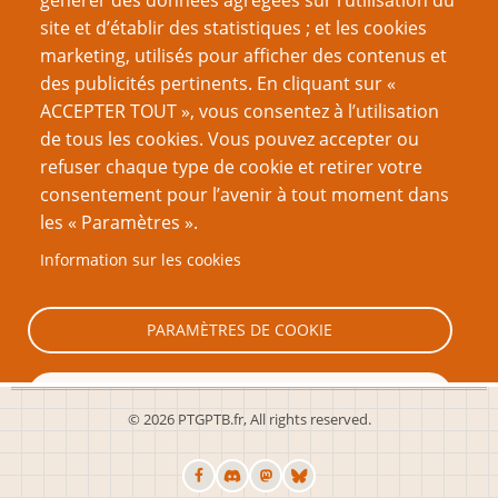
générer des données agrégées sur l’utilisation du
site et d’établir des statistiques ; et les cookies
Réinitialiser votre mot de passe
marketing, utilisés pour afficher des contenus et
des publicités pertinents. En cliquant sur «
VOUS AIMEREZ AUSSI
ACCEPTER TOUT », vous consentez à l’utilisation
de tous les cookies. Vous pouvez accepter ou
Une histoire de dés
refuser chaque type de cookie et retirer votre
consentement pour l’avenir à tout moment dans
Les petites mains invisibles
les « Paramètres ».
Ode aux Indés
Information sur les cookies
Couvrir ou recouvrir ?
Xyrop : mon expérience de créateur et d’éditeur
PARAMÈTRES DE COOKIE
TOUT REFUSER
© 2026 PTGPTB.fr, All rights reserved.
TOUT ACCEPTER