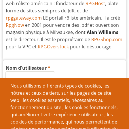
web rôliste américain : fondateur de
RPGHost
, plate-
forme de sites semi-pros de JdR, et de
rpggateway.com
LE portail rôliste américain. Il a créé
RpgNow
en 2001 pour vendre des .pdf et ouvert son
magasin physique à Milwaukee, dont
Alan Williams
est le directeur. Il est le propriétaire de
RPGShop.com
pour la VPC et
RPGOverstock
pour le déstockage.
Nom d'utilisateur
Nous utilisons différents types de cookies, les
Mot de passe
nôtres et ceux de tiers, sur les pages de ce site
web : les cookies essentiels, nécessaires au
fonctionnement du site ; les cookies fonctionnels,
qui améliorent votre expérience utilisateur ; les
cookies de performance, qui nous permettent de
Créer un nouveau compte