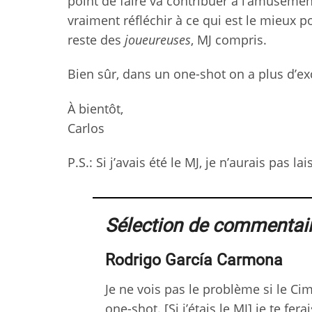
point de faire va contribuer à l’amusemen
vraiment réfléchir à ce qui est le mieux 
reste des
joueureuses
, MJ compris.
Bien sûr, dans un one-shot on a plus d’ex
À bientôt,
Carlos
P.S.: Si j’avais été le MJ, je n’aurais pas l
Sélection de commentai
Rodrigo García Carmona
Je ne vois pas le problème si le C
one-shot. [Si j’étais le MJ] je te fer