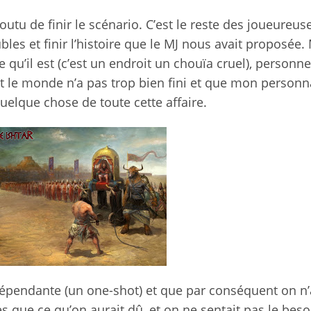
tu de finir le scénario. C’est le reste des joueureus
es et finir l’histoire que le MJ nous avait proposée.
ce qu’il est (c’est un endroit un chouïa cruel), personn
t le monde n’a pas trop bien fini et que mon personn
quelque chose de toute cette affaire.
indépendante (un one-shot) et que par conséquent on n’
 que ce qu’on aurait dû, et on ne sentait pas le beso