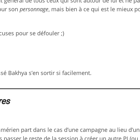
t général de tous ceux qui sont autour de lui et ne p
pour son
personnage
, mais bien à ce qui est le mieux p
cuses pour se défouler ;)
aissé Bakhya s’en sortir si facilement.
res
immérien part dans le cas d’une campagne au lieu d’un
ais passer le reste de la session à créer un autre PJ (ou