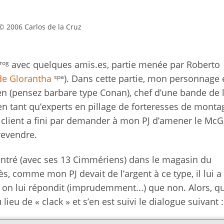
© 2006 Carlos de la Cruz
rog
avec quelques amis.es, partie menée par Roberto
spa
de Glorantha
). Dans cette partie, mon personnage 
n (pensez barbare type Conan), chef d’une bande de 
en tant qu’experts en pillage de forteresses de monta
 client a fini par demander à mon PJ d’amener le McG
revendre.
entré (avec ses 13 Cimmériens) dans le magasin du
s, comme mon PJ devait de l’argent à ce type, il lui a
i on lui répondit (imprudemment...) que non. Alors, q
lieu de « clack » et s’en est suivi le dialogue suivant :