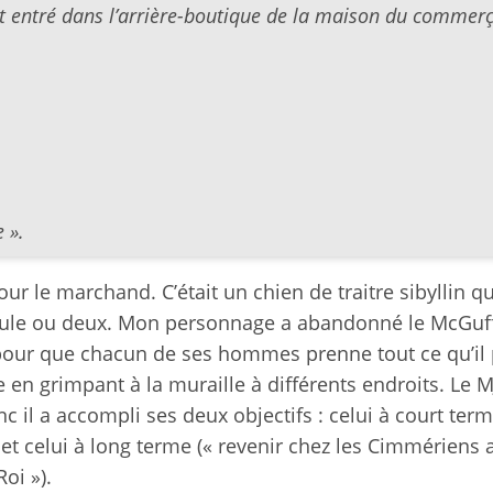
st entré dans l’arrière-boutique de la maison du commerç
 ».
our le marchand. C’était un chien de traitre sibyllin q
ule ou deux. Mon personnage a abandonné le McGuff
 pour que chacun de ses hommes prenne tout ce qu’il 
le en grimpant à la muraille à différents endroits. Le M
nc il a accompli ses deux objectifs : celui à court ter
 et celui à long terme (« revenir chez les Cimmériens 
oi »).