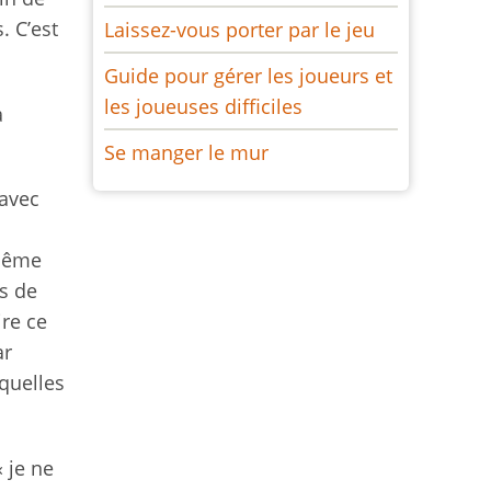
. C’est
Laissez-vous porter par le jeu
Guide pour gérer les joueurs et
les joueuses difficiles
à
Se manger le mur
 avec
-même
ts de
ire ce
ar
quelles
« je ne