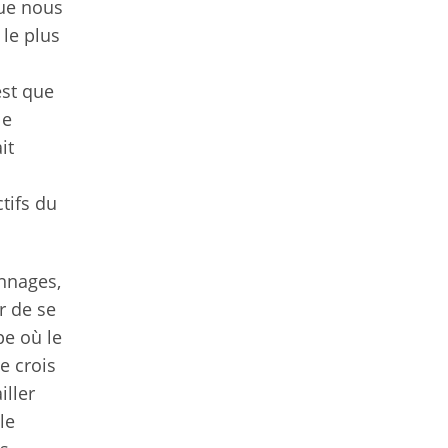
que nous
 le plus
est que
le
it
tifs du
onnages,
r de se
pe où le
e crois
iller
le