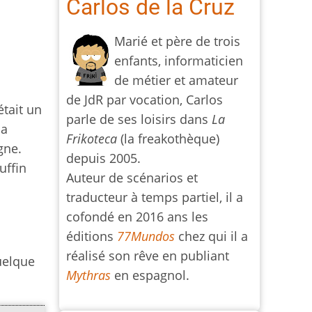
Carlos de la Cruz
Marié et père de trois
enfants, informaticien
de métier et amateur
de JdR par vocation, Carlos
était un
parle de ses loisirs dans
La
la
Frikoteca
(la freakothèque)
gne.
depuis 2005.
uffin
Auteur de scénarios et
traducteur à temps partiel, il a
cofondé en 2016 ans les
éditions
77Mundos
chez qui il a
réalisé son rêve en publiant
uelque
Mythras
en espagnol.