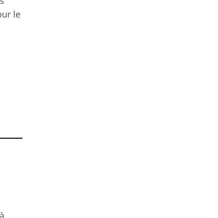
as
our le
 à