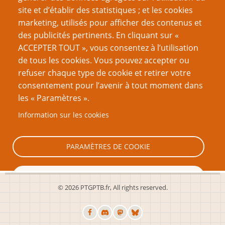
site et d’établir des statistiques ; et les cookies
Nom d'utilisateur
marketing, utilisés pour afficher des contenus et
des publicités pertinents. En cliquant sur «
ACCEPTER TOUT », vous consentez à l’utilisation
Mot de passe
de tous les cookies. Vous pouvez accepter ou
refuser chaque type de cookie et retirer votre
consentement pour l’avenir à tout moment dans
les « Paramètres ».
Information sur les cookies
Créer un nouveau compte
Réinitialiser votre mot de passe
PARAMÈTRES DE COOKIE
TOUT REFUSER
© 2026 PTGPTB.fr, All rights reserved.
TOUT ACCEPTER