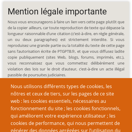
Mention légale importante
Nous vous encourageons à faire un lien vers cette page plutôt que
de la copier ailleurs, car toute reproduction de texte qui dépasse la
longueur raisonnable d’une citation (c’est-à-dire, en règle générale,
un ou deux paragraphes) est strictement interdite. Si vous
reproduisez une grande partie ou la totalité du texte de cette page
sans l’autorisation écrite de PTGPTB.fr, et que vous diffusez ladite
copie publiquement (sites Web, blogs, forums, imprimés, etc.),
vous reconnaissez que vous commettez délibérément une
violation des lois sur le droit d’auteur, c’est-à-dire un acte illégal
passible de poursuites judiciaires.
Nous utilisons différents types de cookies, les
nôtres et ceux de tiers, sur les pages de ce site
web : les cookies essentiels, nécessaires au
fonctionnement du site ; les cookies fonctionnels,
Recherche
qui améliorent votre expérience utilisateur ; les
cookies de performance, qui nous permettent de
générer des données agrégées sur l’utilisation du