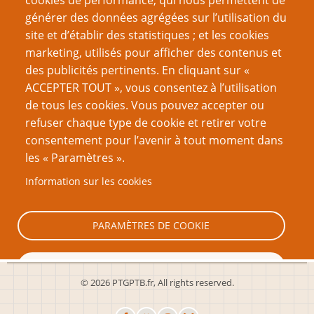
cookies de performance, qui nous permettent de
générer des données agrégées sur l’utilisation du
site et d’établir des statistiques ; et les cookies
Nom d'utilisateur
marketing, utilisés pour afficher des contenus et
des publicités pertinents. En cliquant sur «
ACCEPTER TOUT », vous consentez à l’utilisation
Mot de passe
de tous les cookies. Vous pouvez accepter ou
refuser chaque type de cookie et retirer votre
consentement pour l’avenir à tout moment dans
les « Paramètres ».
Information sur les cookies
Créer un nouveau compte
Réinitialiser votre mot de passe
PARAMÈTRES DE COOKIE
TOUT REFUSER
© 2026 PTGPTB.fr, All rights reserved.
TOUT ACCEPTER