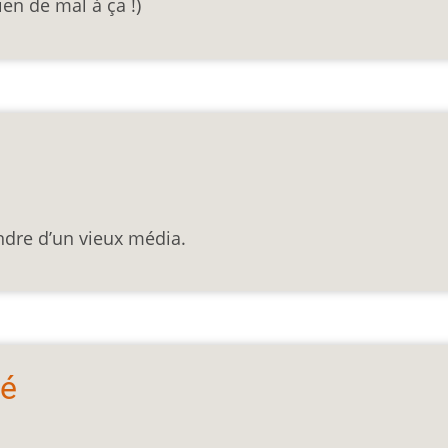
rien de mal à ça !)
ndre d’un vieux média.
té