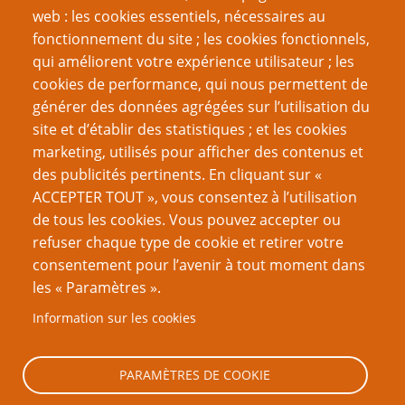
web : les cookies essentiels, nécessaires au
Du même auteur
fonctionnement du site ; les cookies fonctionnels,
Une autre sorte de courrier aérien
qui améliorent votre expérience utilisateur ; les
Mort de plaisir
cookies de performance, qui nous permettent de
La séparation de l’Église et de l’État, version Bronx
générer des données agrégées sur l’utilisation du
Scène de crime et Confiture de framboises
site et d’établir des statistiques ; et les cookies
marketing, utilisés pour afficher des contenus et
VOUS AIMEREZ AUSSI
des publicités pertinents. En cliquant sur «
ACCEPTER TOUT », vous consentez à l’utilisation
GN et extrémisme violent
de tous les cookies. Vous pouvez accepter ou
refuser chaque type de cookie et retirer votre
Ebook 30 : 30, v'la les flics
consentement pour l’avenir à tout moment dans
Vous avez le droit de garder le silence…
les « Paramètres ».
Étoiles errantes : Les marshals à la conquête de
Information sur les cookies
l’ouest
La Police dans une campagne contemporaine
PARAMÈTRES DE COOKIE