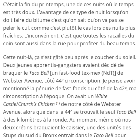
C’était la fin du printemps, une de ces nuits où le temps
est très doux. L’avantage de ce type de nuit lorsqu’on
doit faire du bitume c’est qu’on sait qu’on va pas se
peler le cul, comme c’est plutôt le cas lors des nuits plus
fraîches. L’inconvénient, c’est que toutes les racailles du
coin sont aussi dans la rue pour profiter du beau temps.
Cette nuit-là, ça s’est gâté peu après le coucher du soleil.
Deux jeunes apprentis-gangsters avaient décidé de
braquer le
Taco Bell
[un fast-food tex-mex (NdT)] de
Webster Avenue, côté 44
circonscription. Je pense avoir
e
mentionné la pénurie de fast-foods du côté de la 42
, ma
e
circonscription à l’époque. On avait un
White
Castle
/
Church’s Chicken
de notre côté de Webster
(
1
)
Avenue, alors que dans la 44
se trouvait le seul
Taco Bell
e
à des kilomètres à la ronde. Au moment même où nos
deux crétins braquaient le caissier, une des unités des
Stups du sud du Bronx entrait dans le
Taco Bell
pour