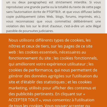
un ou deux paragraphes) est strictement interdite. Si vous
reproduisez une grande partie ou la totalité du texte de cette page
sans l’autorisation écrite de PTGPTB.fr, et que vous diffusez ladite
copie publiquement (sites Web, blogs, forums, imprimés, etc.),
vous reconnaissez que vous commettez délibérément une
violation des lois sur le droit d’auteur, c’est-à-dire un acte illégal
passible de poursuites judiciaires.
Nous utilisons différents types de cookies, les
nôtres et ceux de tiers, sur les pages de ce site
web : les cookies essentiels, nécessaires au
fonctionnement du site ; les cookies fonctionnels,
Recherche
qui améliorent votre expérience utilisateur ; les
cookies de performance, qui nous permettent de
générer des données agrégées sur l’utilisation du
site et d’établir des statistiques ; et les cookies
Nom d'utilisateur
marketing, utilisés pour afficher des contenus et
des publicités pertinents. En cliquant sur «
ACCEPTER TOUT », vous consentez à l’utilisation
Mot de passe
de tous les cookies. Vous pouvez accepter ou