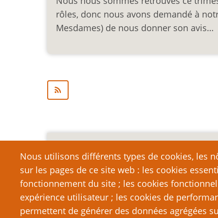
Nous nous sommes retrouvés ce trimestr
rôles, donc nous avons demandé à not
Mesdames) de nous donner son avis…
Mention légale importa
Nous utilisons différents types de cookies, les nô
sur les pages de ce site web : les cookies essent
Nous vous encourageons à faire un lien vers cett
qui dépasse la longueur raisonnable d’une cit
fonctionnement du site ; les cookies fonctionnel
strictement interdite. Si vous reproduisez une gra
expérience utilisateur ; les cookies de performa
de PTGPTB.fr, et que vous diffusez ladite copie p
permettent de générer des données agrégées sur l
que vous commettez délibérément une violation d