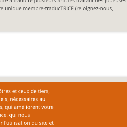
e à traduire plusieurs articles traitant des joueuses
re unique membre-traducTRICE (rejoignez-nous,
nte
tres et ceux de tiers,
iels, nécessaires au
e page plutôt que de la copier ailleurs, car toute reproduction d
ation (c’est-à-dire, en règle générale, un ou deux paragraph
s, qui améliorent votre
nde partie ou la totalité du texte de cette page sans l’autorisation
nce, qui nous
ubliquement (sites Web, blogs, forums, imprimés, etc.), vous recon
’utilisation du site et
es lois sur le droit d’auteur, c’est-à-dire un acte illégal pass