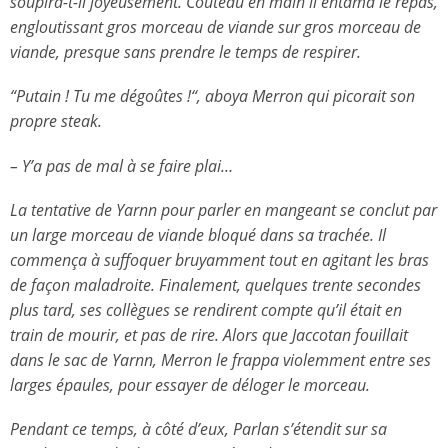
soupira-t-il joyeusement. Couteau en main il entama le repas,
engloutissant gros morceau de viande sur gros morceau de
viande, presque sans prendre le temps de respirer.
“Putain ! Tu me dégoûtes !“, aboya Merron qui picorait son
propre steak.
– Y’a pas de mal à se faire plai…
La tentative de Yarnn pour parler en mangeant se conclut par
un large morceau de viande bloqué dans sa trachée. Il
commença à suffoquer bruyamment tout en agitant les bras
de façon maladroite. Finalement, quelques trente secondes
plus tard, ses collègues se rendirent compte qu’il était en
train de mourir, et pas de rire. Alors que Jaccotan fouillait
dans le sac de Yarnn, Merron le frappa violemment entre ses
larges épaules, pour essayer de déloger le morceau.
Pendant ce temps, à côté d’eux, Parlan s’étendit sur sa