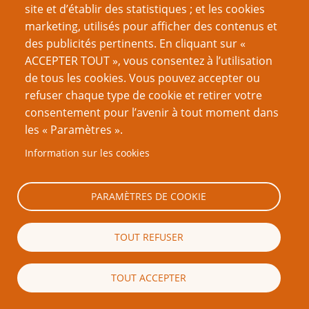
site et d’établir des statistiques ; et les cookies
contre la tyrannie des MJ!
marketing, utilisés pour afficher des contenus et
des publicités pertinents. En cliquant sur «
ACCEPTER TOUT », vous consentez à l’utilisation
de tous les cookies. Vous pouvez accepter ou
Ajouter un commentaire
refuser chaque type de cookie et retirer votre
consentement pour l’avenir à tout moment dans
Votre nom
les « Paramètres ».
Information sur les cookies
Courriel
PARAMÈTRES DE COOKIE
Le contenu de ce champ sera maintenu privé et ne sera
pas affiché publiquement.
TOUT REFUSER
Page d'accueil
TOUT ACCEPTER