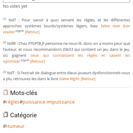
No votes yet
NdT : Pour savoir à quoi servent les règles, et les différentes
(1)
approches systèmes lourds/systèmes légers, lisez
Selon mon bon
vouloir
[Retour]
ptgptb
NdlR : Chez
PTGPTB.fr
personne ne nous lit, donc on a moins peur que
(2)
l’auteur, et nous recommandons
D&D3
qui contient un jeu dans le jeu,
où gagnent
ceux qui connaissent les règles et savent les
optimiser
[Retour]
ptgptb
NdT : Si l’extrait de dialogue entre dieux-joueurs dysfonctionnels vous
(3)
a plu, retrouvez-les dans le livre
Game Night
.
[Retour]
Mots-clés
règles
puissance-impuissance
Catégorie
Humeur