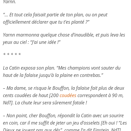
Yarnn.
“… Et tout cela faisait partie de ton plan, ou on peut
officiellement déclarer que tu t’es planté ?”
Yarnn marmonna quelque chose d’inaudible, et puis leva les
yeux au ciel : “J’ai une idée !”
* * * * *
La Catin exposa son plan. “Mes champions vont sauter du
haut de la falaise jusqu’à la plaine en contrebas.”
– Ma dame, se risqua le Bouffon, la falaise fait plus de deux
cents coudées de haut [200
coudées
correspondent à 90 m,
NdT]. La chute leur sera sûrement fatale !
– Non point, cher Bouffon, répondit la Catin avec un sourire
en coin, car il me suffit de jeter un jeu d’osselets [Eh oui ! “Les
Dieux ne jouent pas aux dés”, comme l’a dit Einstein, NdT]