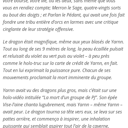
votre bourse, votre vie, ou les deux, sans même que vous
vous en rendiez compte; Merron le Sage, quatre-vingts sorts
au bout des doigts ; et Parlan le Pédant, qui avait une fois fait
fondre une tribu entière d’orcs en larmes avec une critique
cinglante de leur stratégie offensive.
Le dragon était magnifique, même aux yeux blasés de Yarnn.
Tout au long de ses 9 mètres de long, la peau écaillée pulsait
et reluisait du violet au vert puis au violet – à peu près
comme le holo-truc sur la carte de crédit de Yarnn, en fait.
Tout en lui exprimait la puissance pure. Chacun de ses
mouvements proclamait la mort imminente du groupe.
Yarnn avait vu des dragons plus gros, mais c’était sur une
holo-vidéo intitulée “La mort d’un groupe de PJ”. Son épée
Vise-l’aine chanta lugubrement, mais Yarnn – même Yarnn –
avait peur. Le dragon tourna sa tête vers eux, se leva sur ses
pattes arrière, et commença à inspirer, une inhalation
puissante qui semblait aspirer tout l’air de la caverne,