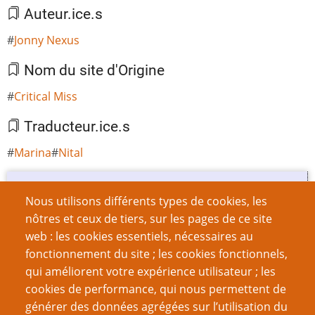
Auteur.ice.s
Jonny Nexus
Nom du site d'Origine
Critical Miss
Traducteur.ice.s
Marina
Nital
Pour aller plus loin…
Nous utilisons différents types de cookies, les
nôtres et ceux de tiers, sur les pages de ce site
web : les cookies essentiels, nécessaires au
fonctionnement du site ; les cookies fonctionnels,
qui améliorent votre expérience utilisateur ; les
cookies de performance, qui nous permettent de
Cet article fait partie de l'e-book n°5
Dirty PJ
, ensemble
générer des données agrégées sur l’utilisation du
d'articles dédiés à encourager la révolution des joueurs