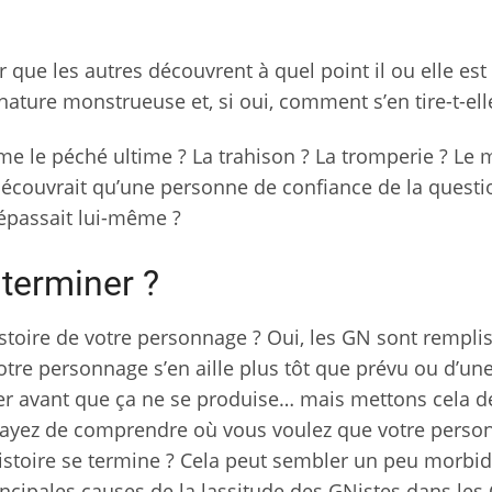
ter que les autres découvrent à quel point il ou elle es
nature monstrueuse et, si oui, comment s’en tire-t-ell
e le péché ultime ? La trahison ? La tromperie ? Le 
l découvrait qu’une personne de confiance de la quest
a dépassait lui-même ?
terminer ?
histoire de votre personnage ? Oui, les GN sont rempli
 votre personnage s’en aille plus tôt que prévu ou d’un
r avant que ça ne se produise… mais mettons cela d
sayez de comprendre où vous voulez que votre perso
istoire se termine ? Cela peut sembler un peu morbid
principales causes de la lassitude des GNistes dans le