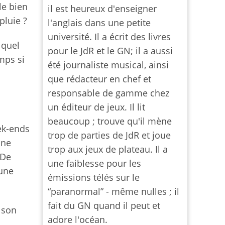
le bien
il est heureux d'enseigner
pluie ?
l'anglais dans une petite
université. Il a écrit des livres
 quel
pour le JdR et le GN; il a aussi
mps si
été journaliste musical, ainsi
que rédacteur en chef et
responsable de gamme chez
un éditeur de jeux. Il lit
beaucoup ; trouve qu'il mène
ek-ends
trop de parties de JdR et joue
une
trop aux jeux de plateau. Il a
 De
une faiblesse pour les
 une
émissions télés sur le
“paranormal” - même nulles ; il
fait du GN quand il peut et
s son
adore l'océan.