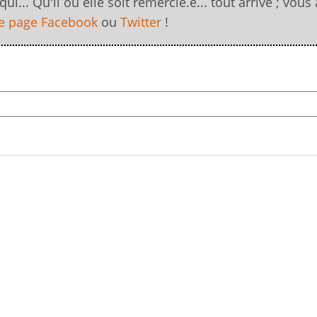
.. Qu'il ou elle soit remercié.e... tout arrive ; vous 
e page Facebook
ou
Twitter
!