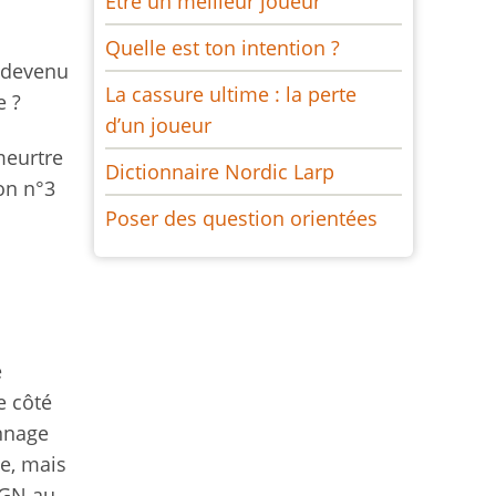
Être un meilleur joueur
Quelle est ton intention ?
t devenu
La cassure ultime : la perte
e ?
d’un joueur
meurtre
Dictionnaire Nordic Larp
ion n°3
Poser des question orientées
s
e
e côté
nnage
e, mais
s GN au