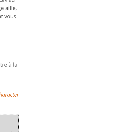
 aille,
nt vous
tre à la
haracter