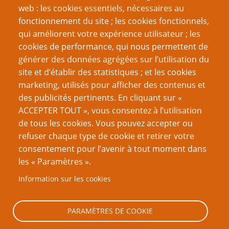
Créez des objets magiques géniaux en seulement
web : les cookies essentiels, nécessaires au
trois minutes
fonctionnement du site ; les cookies fonctionnels,
Tactiques diaboliques contre PJ narcoleptiques
qui améliorent votre expérience utilisateur ; les
Comment gérer les joueurs qui refusent les décisions
cookies de performance, qui nous permettent de
du maître de jeu
générer des données agrégées sur l’utilisation du
Interpréter des PNJ assassins
site et d’établir des statistiques ; et les cookies
marketing, utilisés pour afficher des contenus et
Page
Pagination
1
››
des publicités pertinents. En cliquant sur «
suivante
ACCEPTER TOUT », vous consentez à l’utilisation
de tous les cookies. Vous pouvez accepter ou
VOUS AIMEREZ AUSSI
refuser chaque type de cookie et retirer votre
consentement pour l’avenir à tout moment dans
Tuer : pas si facile qu'il n'y paraît
les « Paramètres ».
Interpréter des PNJ assassins
Information sur les cookies
Contrats d’assassinat
Vous êtes aux commandes - Montrez-le !
PARAMÈTRES DE COOKIE