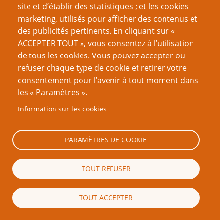
site et d’établir des statistiques ; et les cookies
Votre nom
marketing, utilisés pour afficher des contenus et
des publicités pertinents. En cliquant sur «
ACCEPTER TOUT », vous consentez à l’utilisation
Courriel
de tous les cookies. Vous pouvez accepter ou
refuser chaque type de cookie et retirer votre
consentement pour l’avenir à tout moment dans
Le contenu de ce champ sera maintenu privé et ne sera
pas affiché publiquement.
les « Paramètres ».
Information sur les cookies
Page d'accueil
PARAMÈTRES DE COOKIE
Auteur
TOUT REFUSER
Utilisez ce champ si vous souhaitez faire apparaître votre
nom ou votre pseudonyme.
TOUT ACCEPTER
Objet