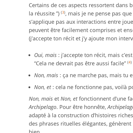
Certains de ces aspects ressortent dans b
(
3
)
la réussite ”)
, mais je ne pense pas que c
s’applique pas aux interactions entre joue
peuvent être facilement comprises et ens
(j’accepte ton récit et j’y ajoute mon interv
Oui, mais
: j’accepte ton récit, mais c’
(
4
)
“Cela ne devrait pas être aussi facile”
Non, mais
: ça ne marche pas, mais tu 
Non, et
: cela ne fonctionne pas, voilà 
Non, mais
et
Non, et
fonctionnent d’une faç
Archipelago
. Pour être honnête,
Archipelag
adapté à la construction d’histoires riche
des phrases rituelles élégantes, génèrent 
bien.