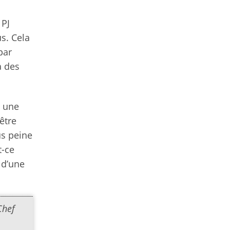
 PJ
s. Cela
par
a des
s une
être
us peine
t-ce
 d’une
Chef