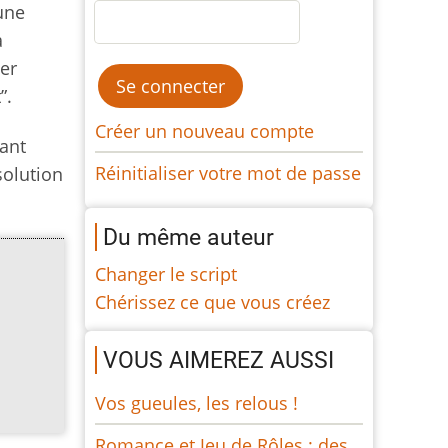
 une
a
ger
”.
Créer un nouveau compte
tant
Réinitialiser votre mot de passe
solution
Du même auteur
Changer le script
Chérissez ce que vous créez
VOUS AIMEREZ AUSSI
Vos gueules, les relous !
Romance et Jeu de Rôles : des