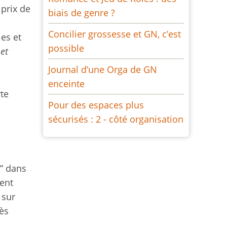
 prix de
biais de genre ?
Concilier grossesse et GN, c’est
les et
possible
 et
Journal d’une Orga de GN
enceinte
rte
Pour des espaces plus
sécurisés : 2 - côté organisation
t” dans
ment
 sur
rès