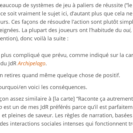
eaucoup de systèmes de jeu à paliers de réussite (“le
e soit vraiment le sujet ici, d’autant plus que cela ne
urs. Ces façons de résoudre l’action sont plutôt simp
eignées. La plupart des joueurs ont l’habitude du
oui,
ention), donc voilà la suite :
est plus compliqué que prévu, comme indiqué sur la ca
du JdR
Archipelago
.
en retires quand même quelque chose de positif.
pourquoi/en voici les conséquences.
on assez similaire à [la carte] “Raconte ça autremen
o
est un de mes JdR préférés parce qu’il est parfaite
s et pleines de saveur. Les règles de narration, basées
des interactions sociales intenses qui fonctionnent t