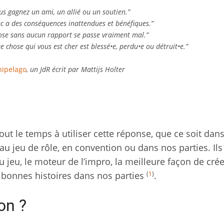
s gagnez un ami, un allié ou un soutien.”
c a des conséquences inattendues et bénéfiques.”
ose sans aucun rapport se passe vraiment mal.”
chose qui vous est cher est blessé•e, perdu•e ou détruit•e.”
hipelago
, un JdR écrit par Mattijs Holter
t le temps à utiliser cette réponse, que ce soit dans
 au jeu de rôle, en convention ou dans nos parties. Ils
u jeu, le moteur de l’impro, la meilleure façon de cré
(
1
)
 bonnes histoires dans nos parties
.
on ?