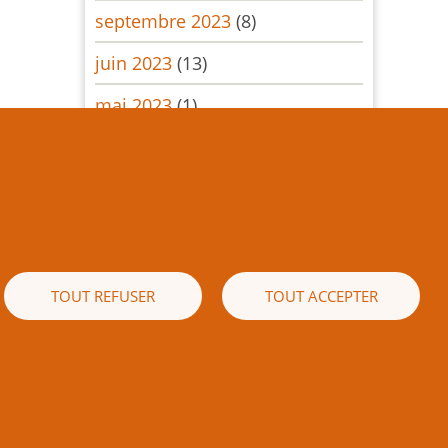
septembre 2023
(8)
juin 2023
(13)
mai 2023
(1)
mars 2023
(10)
février 2023
(1)
décembre 2022
(11)
septembre 2022
(10)
TOUT REFUSER
TOUT ACCEPTER
Pagination
Page
Page
‹ Précédent
2
Suivant ›
précédente
suivante