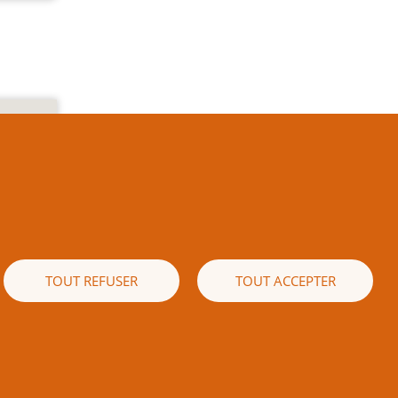
e texte
es) est
 écrite
naissez
ible de
TOUT REFUSER
TOUT ACCEPTER