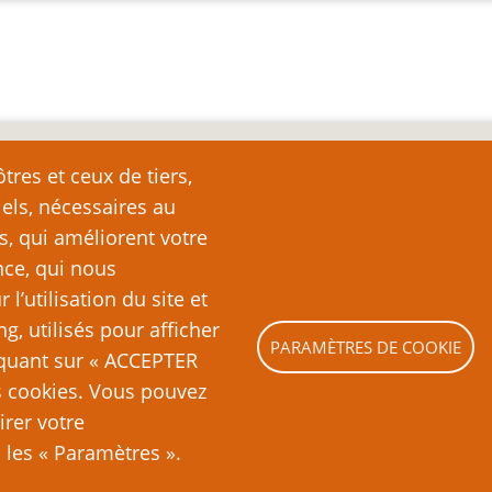
nte
tres et ceux de tiers,
iels, nécessaires au
e page plutôt que de la copier ailleurs, car toute reproduction d
ation (c’est-à-dire, en règle générale, un ou deux paragraph
s, qui améliorent votre
nde partie ou la totalité du texte de cette page sans l’autorisation
nce, qui nous
ubliquement (sites Web, blogs, forums, imprimés, etc.), vous recon
’utilisation du site et
es lois sur le droit d’auteur, c’est-à-dire un acte illégal pass
ng, utilisés pour afficher
PARAMÈTRES DE COOKIE
liquant sur « ACCEPTER
es cookies. Vous pouvez
irer votre
les « Paramètres ».