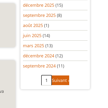
décembre 2025
(15)
septembre 2025
(8)
août 2025
(1)
juin 2025
(14)
mars 2025
(13)
décembre 2024
(12)
septembre 2024
(11)
Pagination
Page
1
Suivant ›
suivante
va