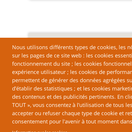
Mention légale importa
Nous utilisons différents types de cookies, les nô
sur les pages de ce site web : les cookies essent
Nous vous encourageons à faire un lien vers cett
qui dépasse la longueur raisonnable d’une cit
fonctionnement du site ; les cookies fonctionnel
strictement interdite. Si vous reproduisez une gra
expérience utilisateur ; les cookies de performa
de PTGPTB.fr, et que vous diffusez ladite copie p
permettent de générer des données agrégées sur l
que vous commettez délibérément une violation d
d’établir des statistiques ; et les cookies marketi
poursuites judiciaires.
des contenus et des publicités pertinents. En c
TOUT », vous consentez à l’utilisation de tous l
accepter ou refuser chaque type de cookie et ret
consentement pour l’avenir à tout moment dans 
© 2026 PTGPTB.fr, All rights reserved.