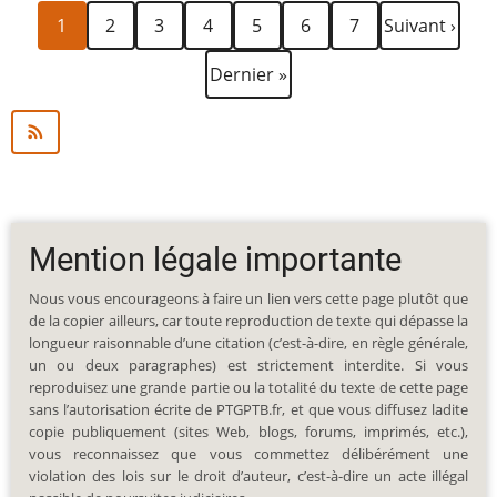
Page
Page
Page
Page
Page
Page
Page
Page
Pagination
1
2
3
4
5
6
7
Suivant ›
courante
suivante
Dernière
Dernier »
page
Mention légale importante
Nous vous encourageons à faire un lien vers cette page plutôt que
de la copier ailleurs, car toute reproduction de texte qui dépasse la
longueur raisonnable d’une citation (c’est-à-dire, en règle générale,
un ou deux paragraphes) est strictement interdite. Si vous
reproduisez une grande partie ou la totalité du texte de cette page
sans l’autorisation écrite de PTGPTB.fr, et que vous diffusez ladite
copie publiquement (sites Web, blogs, forums, imprimés, etc.),
vous reconnaissez que vous commettez délibérément une
violation des lois sur le droit d’auteur, c’est-à-dire un acte illégal