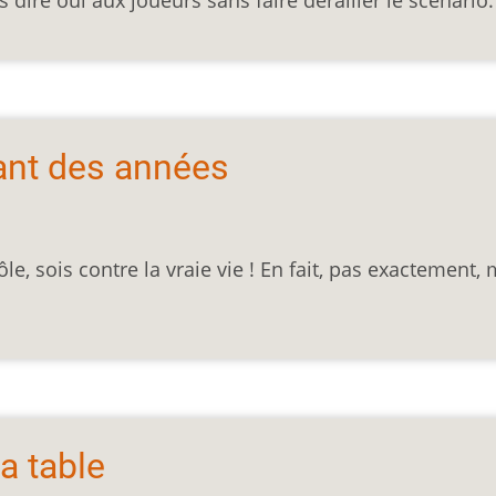
 dire oui aux joueurs sans faire dérailler le scénario.
ant des années
ôle, sois contre la vraie vie ! En fait, pas exactement,
a table