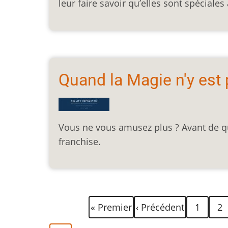
leur faire savoir qu’elles sont spéciales
Quand la Magie n'y est 
Vous ne vous amusez plus ? Avant de qui
franchise.
Pagination
Première
Page
Page
Pag
« Premier
‹ Précédent
1
2
page
précédente