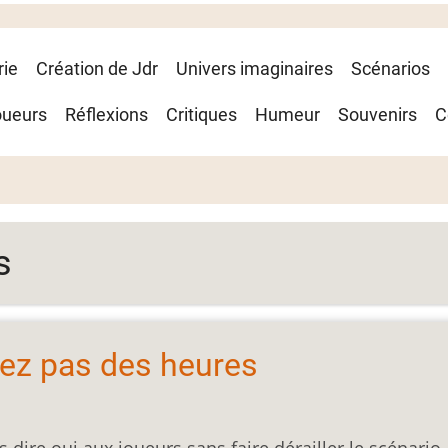
rie
Création de Jdr
Univers imaginaires
Scénarios
oueurs
Réflexions
Critiques
Humeur
Souvenirs
C
s
sez pas des heures