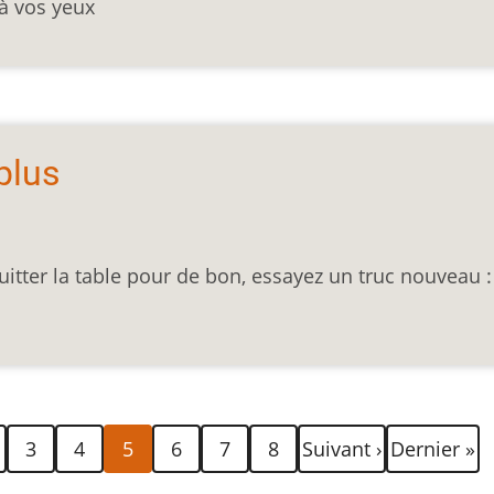
 à vos yeux
plus
tter la table pour de bon, essayez un truc nouveau :
e
Page
Page
Page
Page
Page
Page
Page
Dernière
3
4
5
6
7
8
Suivant ›
Dernier »
courante
suivante
page