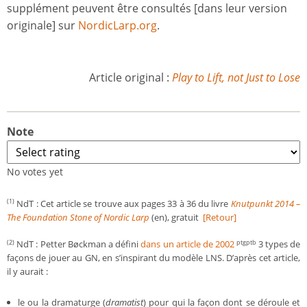
supplément peuvent être consultés [dans leur version
originale] sur
NordicLarp.org
.
Article original :
Play to Lift, not Just to Lose
Note
No votes yet
NdT : Cet article se trouve aux pages 33 à 36 du livre
Knutpunkt 2014 –
(1)
The Foundation Stone of Nordic Larp
(en), gratuit
[Retour]
NdT : Petter Bøckman a défini
dans un article de 2002
3 types de
(2)
ptgptb
façons de jouer au GN, en s’inspirant du modèle LNS. D’après cet article,
il y aurait :
le ou la dramaturge (
dramatist
) pour qui la façon dont se déroule et