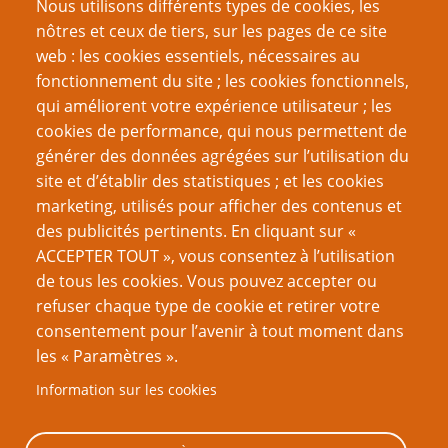
Nous utilisons différents types de cookies, les
Mot de passe
nôtres et ceux de tiers, sur les pages de ce site
web : les cookies essentiels, nécessaires au
fonctionnement du site ; les cookies fonctionnels,
qui améliorent votre expérience utilisateur ; les
cookies de performance, qui nous permettent de
Créer un nouveau compte
générer des données agrégées sur l’utilisation du
site et d’établir des statistiques ; et les cookies
Réinitialiser votre mot de passe
marketing, utilisés pour afficher des contenus et
des publicités pertinents. En cliquant sur «
VOUS AIMEREZ AUSSI
ACCEPTER TOUT », vous consentez à l’utilisation
de tous les cookies. Vous pouvez accepter ou
Dossier Mausritter
refuser chaque type de cookie et retirer votre
consentement pour l’avenir à tout moment dans
Rapport de mission
les « Paramètres ».
Improviser une scène de crime
Information sur les cookies
Jouer des préquelles