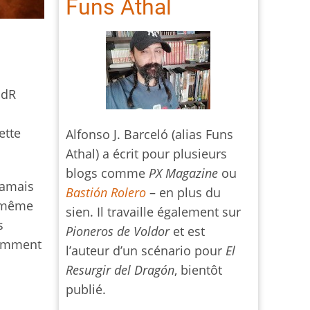
Funs Athal
JdR
ette
Alfonso J. Barceló (alias Funs
Athal) a écrit pour plusieurs
blogs comme
PX Magazine
ou
jamais
Bastión Rolero
– en plus du
et même
sien. Il travaille également sur
s
Pioneros de Voldor
et est
comment
l’auteur d’un scénario pour
El
Resurgir del Dragón
, bientôt
publié.