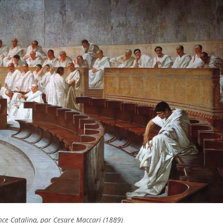
nce Catalina
, par Cesare Maccari (1889)