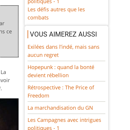
politiques - 1
Les défis autres que les
combats
ar
ans ce
VOUS AIMEREZ AUSSI
Exilées dans l’indé, mais sans
aucun regret
Hopepunk : quand la bonté
 La
devient rébellion
voir
Rétrospective : The Price of
)
.
Freedom
La marchandisation du GN
Les Campagnes avec intrigues
politiques - 1