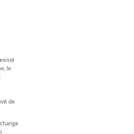
existé
e, le
t
evé de
 échange
n