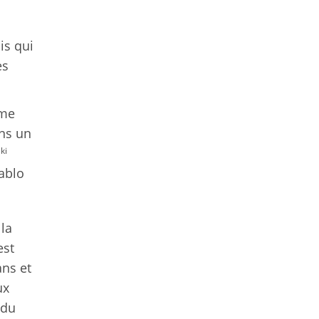
is qui
es
ême
ons un
ki
ablo
la
est
ans et
ux
 du