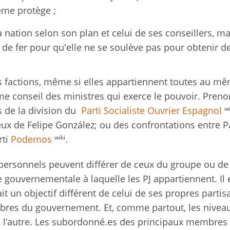
ième protège ;
a nation selon son plan et celui de ses conseillers, ma
 de fer pour qu'elle ne se soulève pas pour obtenir d
s factions, même si elles appartiennent toutes au m
e conseil des ministres qui exerce le pouvoir. Pren
wi
 de la division du
Parti Socialiste Ouvrier Espagnol
eux de Felipe González; ou des confrontations entre P
wiki
rti
Podemos
.
 personnels peuvent différer de ceux du groupe ou de 
gouvernementale à laquelle les PJ appartiennent. Il 
it un objectif différent de celui de ses propres partis
mbres du gouvernement. Et, comme partout, les nivea
u l’autre. Les subordonné.es des principaux membres