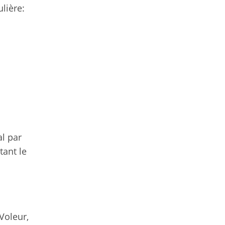
lière:
al par
tant le
Voleur,