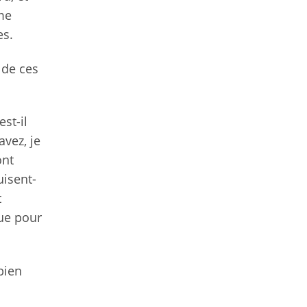
 me
es.
 de ces
est-il
avez, je
ont
uisent-
t
que pour
bien