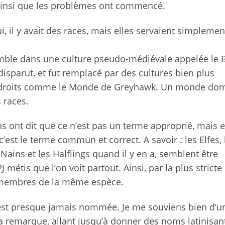
t ainsi que les problèmes ont commencé.
Oui, il y avait des races, mais elles servaient simpleme
mble dans une culture pseudo-médiévale appelée le 
disparut, et fut remplacé par des cultures bien plus
endroits comme le Monde de Greyhawk. Un monde do
 races.
ens ont dit que ce n’est pas un terme approprié, mais 
est le terme commun et correct. A savoir : les Elfes, 
Nains et les Halflings quand il y en a, semblent être
métis que l’on voit partout. Ainsi, par la plus stricte
es membres de la même espèce.
n’est presque jamais nommée. Je me souviens bien d’un
 la remarque, allant jusqu’à donner des noms latinisan