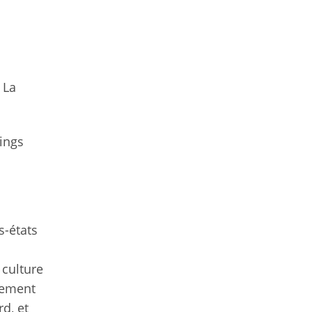
 La
lings
s-états
 culture
ivement
d, et