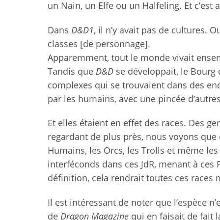
un Nain, un Elfe ou un Halfeling. Et c’es
Dans
D&D1
, il n’y avait pas de cultures. 
classes [de personnage].
Apparemment, tout le monde vivait ense
Tandis que
D&D
se développait, le Bourg 
complexes qui se trouvaient dans des 
par les humains, avec une pincée d’autres
Et elles étaient en effet des races. Des g
regardant de plus près, nous voyons que c’
Humains, les Orcs, les Trolls et même les 
interféconds dans ces JdR, menant à ces PJ 
définition, cela rendrait toutes ces rac
Il est intéressant de noter que l’espèce 
de
Dragon Magazine
qui en faisait de fait