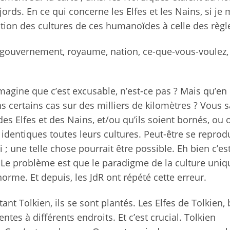
fjords. En ce qui concerne les Elfes et les Nains, si je
iption des cultures de ces humanoïdes à celle des règl
gouvernement, royaume, nation, ce-que-vous-voulez,
’imagine que c’est excusable, n’est-ce pas ? Mais qu’en 
ns certains cas sur des milliers de kilomètres ? Vous s
es Elfes et des Nains, et/ou qu’ils soient bornés, ou 
identiques toutes leurs cultures. Peut-être se reprod
ai ; une telle chose pourrait être possible. Eh bien c’es
é. Le problème est que le paradigme de la culture uni
me. Et depuis, les JdR ont répété cette erreur.
nt Tolkien, ils se sont plantés. Les Elfes de Tolkien, 
ntes à différents endroits. Et c’est crucial. Tolkien