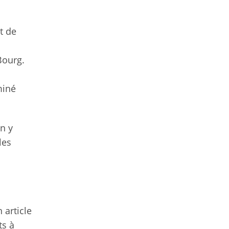
nt de
Bourg.
miné
en y
les
 article
ts à