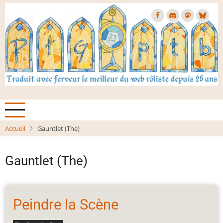
Aller
au
contenu
principal
Accueil
Gauntlet (The)
Gauntlet (The)
Peindre la Scène