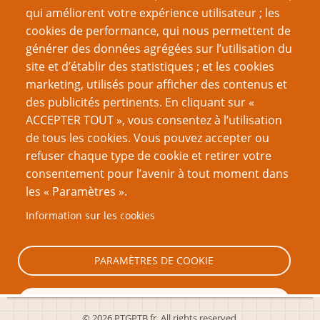
Recherche
qui améliorent votre expérience utilisateur ; les
cookies de performance, qui nous permettent de
générer des données agrégées sur l’utilisation du
site et d’établir des statistiques ; et les cookies
Nom d'utilisateur
marketing, utilisés pour afficher des contenus et
des publicités pertinents. En cliquant sur «
ACCEPTER TOUT », vous consentez à l’utilisation
Mot de passe
de tous les cookies. Vous pouvez accepter ou
refuser chaque type de cookie et retirer votre
consentement pour l’avenir à tout moment dans
les « Paramètres ».
Information sur les cookies
Créer un nouveau compte
Réinitialiser votre mot de passe
PARAMÈTRES DE COOKIE
TOUT REFUSER
© 2026 PTGPTB.fr, All rights reserved.