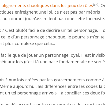
(en)
es alignements chaotiques dans les jeux de rôles
. O
otiques enfreignent une loi, ce n’est pas par mépris
au courant (ou n’assimilent pas) que cette loi existe.
? C’est plutôt facile de décrire un tel personnage. Il o
lle d’un personnage chaotique. Je pourrais m’en ten
est plus complexe que cela…
 facile que de jouer un personnage loyal. Il est invisi
béit aux lois (c’est là une base fondamentale de son é
lois ? Aux lois créées par les gouvernements comme à 
 Même aujourd’hui, les différences entre les codes laï
un tel personnage arrive-t-il à concilier ces deux fo
ntre en désaccord avec le sens moral ou de la justice d