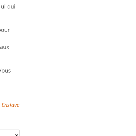
lui qui
pour
 aux
 Vous
 Enslave