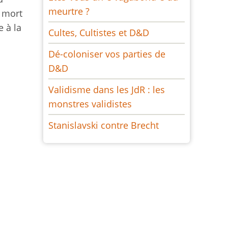
meurtre ?
à mort
e à la
Cultes, Cultistes et D&D
Dé-coloniser vos parties de
D&D
Validisme dans les JdR : les
monstres validistes
Stanislavski contre Brecht