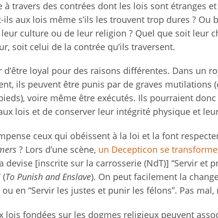
à travers des contrées dont les lois sont étranges et
-ils aux lois même s’ils les trouvent trop dures ? Ou 
 leur culture ou de leur religion ? Quel que soit leur ch
ur, soit celui de la contrée qu’ils traversent.
 d’être loyal pour des raisons différentes. Dans un 
ignent, ils peuvent être punis par de graves mutilation
 pieds), voire même être exécutés. Ils pourraient donc
aux lois et de conserver leur intégrité physique et leu
ense ceux qui obéissent à la loi et la font respecte
mers
? Lors d’une scène,
un Decepticon se transforme
 devise [inscrite sur la carrosserie (NdT)] “Servir et p
 (
To Punish and Enslave
). On peut facilement la chang
 ou en “Servir les justes et punir les félons”. Pas mal,
ux lois fondées sur les dogmes religieux peuvent asso