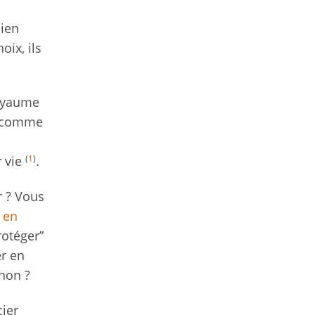
bien
oix, ils
royaume
s (comme
(
1
)
r vie
.
r ? Vous
 en
rotéger”
er en
 non ?
cier