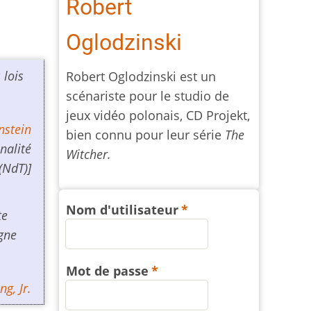
Robert
Oglodzinski
 lois
Robert Oglodzinski est un
scénariste pour le studio de
jeux vidéo polonais, CD Projekt,
nstein
bien connu pour leur série
The
nalité
Witcher.
(NdT)]
Nom d'utilisateur
te
igne
Mot de passe
g, Jr.