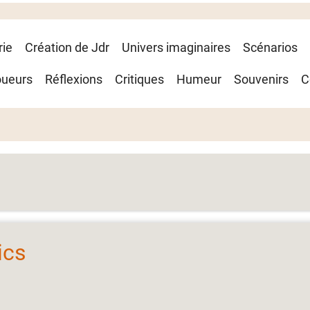
rie
Création de Jdr
Univers imaginaires
Scénarios
oueurs
Réflexions
Critiques
Humeur
Souvenirs
C
ics