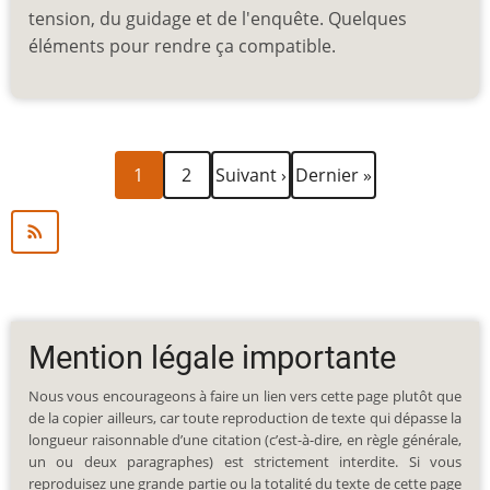
tension, du guidage et de l'enquête. Quelques
éléments pour rendre ça compatible.
Page
Page
Page
Dernière
Pagination
1
2
Suivant ›
Dernier »
courante
suivante
page
Mention légale importante
Nous vous encourageons à faire un lien vers cette page plutôt que
de la copier ailleurs, car toute reproduction de texte qui dépasse la
longueur raisonnable d’une citation (c’est-à-dire, en règle générale,
un ou deux paragraphes) est strictement interdite. Si vous
reproduisez une grande partie ou la totalité du texte de cette page