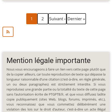
Page
Page
Page
Dernière
Pagination
1
2
Suivant ›
Dernier »
courante
suivante
page
Mention légale importante
Nous vous encourageons à faire un lien vers cette page plutôt que
de la copier ailleurs, car toute reproduction de texte qui dépasse la
longueur raisonnable d’une citation (c’est-à-dire, en règle générale,
un ou deux paragraphes) est strictement interdite. Si vous
reproduisez une grande partie ou la totalité du texte de cette page
sans l’autorisation écrite de PTGPTB.fr, et que vous diffusez ladite
copie publiquement (sites Web, blogs, forums, imprimés, etc.),
vous reconnaissez que vous commettez délibérément une
violation des lois sur le droit d’auteur, c’est-à-dire un acte illégal