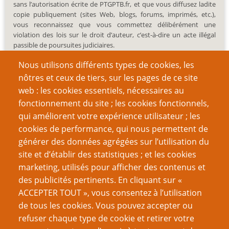
sans l’autorisation écrite de PTGPTB.fr, et que vous diffusez ladite
copie publiquement (sites Web, blogs, forums, imprimés, etc.),
vous reconnaissez que vous commettez délibérément une
violation des lois sur le droit d’auteur, c’est-à-dire un acte illégal
passible de poursuites judiciaires.
Nous utilisons différents types de cookies, les
nôtres et ceux de tiers, sur les pages de ce site
web : les cookies essentiels, nécessaires au
fonctionnement du site ; les cookies fonctionnels,
Recherche
qui améliorent votre expérience utilisateur ; les
cookies de performance, qui nous permettent de
générer des données agrégées sur l’utilisation du
site et d’établir des statistiques ; et les cookies
Nom d'utilisateur
marketing, utilisés pour afficher des contenus et
des publicités pertinents. En cliquant sur «
ACCEPTER TOUT », vous consentez à l’utilisation
Mot de passe
de tous les cookies. Vous pouvez accepter ou
refuser chaque type de cookie et retirer votre