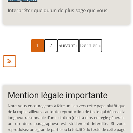
Interpréter quelqu'un de plus sage que vous
Page
Page
Page
Dernière
Pagination
1
2
Suivant ›
Dernier »
courante
suivante
page
Mention légale importante
Nous vous encourageons à faire un lien vers cette page plutôt que
de la copier ailleurs, car toute reproduction de texte qui dépasse la
longueur raisonnable d’une citation (c’est-à-dire, en règle générale,
un ou deux paragraphes) est strictement interdite. Si vous
reproduisez une grande partie ou la totalité du texte de cette page