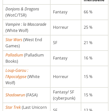
Donjons & Dragons
Fantasy
66 %
(WotC/TSR)
Vampire : la Mascarade
Horreur
25 %
(White Wolf)
Star Wars
(West End
SF
21 %
Games)
Palladium
(Palladium
Fantasy
16 %
Books)
Loup-Garou :
l’Apocalypse
(White
Horreur
15 %
Wolf)
Fantasy/ SF
Shadowrun
(FASA)
15 %
(cyberpunk)
Star Trek
(Last Unicorn
SF
12 %