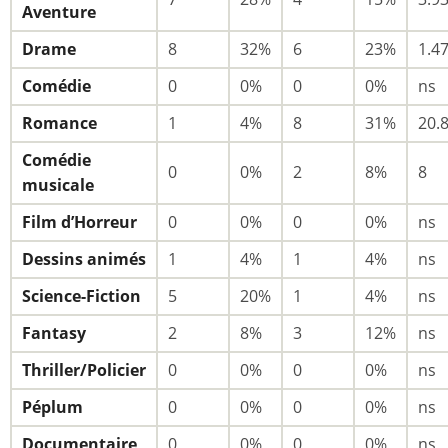
Aventure
Drame
8
32%
6
23%
1.4
Comédie
0
0%
0
0%
ns
Romance
1
4%
8
31%
20.
Comédie
0
0%
2
8%
8
musicale
Film d’Horreur
0
0%
0
0%
ns
Dessins animés
1
4%
1
4%
ns
Science-Fiction
5
20%
1
4%
ns
Fantasy
2
8%
3
12%
ns
Thriller/Policier
0
0%
0
0%
ns
Péplum
0
0%
0
0%
ns
Documentaire
0
0%
0
0%
ns