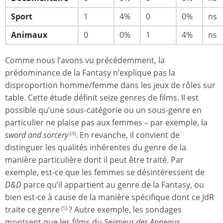
Sport
1
4%
0
0%
ns
Animaux
0
0%
1
4%
ns
Comme nous l’avons vu précédemment, la
prédominance de la Fantasy n’explique pas la
disproportion homme/femme dans les jeux de rôles sur
table. Cette étude définit seize genres de films. Il est
possible qu’une sous-catégorie ou un sous-genre en
particulier ne plaise pas aux femmes – par exemple, la
sword and sorcery
. En revanche, il convient de
(
4
)
distinguer les qualités inhérentes du genre de la
manière particulière dont il peut être traité. Par
exemple, est-ce que les femmes se désintéressent de
D&D
parce qu’il appartient au genre de la Fantasy, ou
bien est-ce à cause de la manière spécifique dont ce JdR
traite ce genre
? Autre exemple, les sondages
(
5
)
montrent que les films du
Seigneur des Anneaux