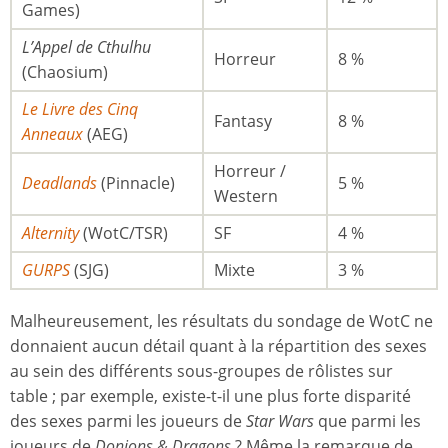
Games)
L’Appel de Cthulhu
Horreur
8 %
(Chaosium)
Le Livre des Cinq
Fantasy
8 %
Anneaux
(AEG)
Horreur /
Deadlands
(Pinnacle)
5 %
Western
Alternity
(WotC/TSR)
SF
4 %
GURPS
(SJG)
Mixte
3 %
Malheureusement, les résultats du sondage de WotC ne
donnaient aucun détail quant à la répartition des sexes
au sein des différents sous-groupes de rôlistes sur
table ; par exemple, existe-t-il une plus forte disparité
des sexes parmi les joueurs de
Star Wars
que parmi les
joueurs de
Donjons & Dragons
? Même la remarque de