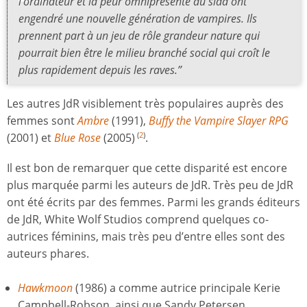
l’ordinateur et la peur omniprésente du sida ont
engendré une nouvelle génération de vampires. Ils
prennent part à un jeu de rôle grandeur nature qui
pourrait bien être le milieu branché social qui croît le
plus rapidement depuis les
raves
.”
Les autres JdR visiblement très populaires auprès des
femmes sont
Ambre
(1991),
Buffy the Vampire Slayer RPG
(2001) et
Blue Rose
(2005)
.
(
2
)
Il est bon de remarquer que cette disparité est encore
plus marquée parmi les auteurs de JdR. Très peu de JdR
ont été écrits par des femmes. Parmi les grands éditeurs
de JdR, White Wolf Studios comprend quelques co-
autrices féminins, mais très peu d’entre elles sont des
auteurs phares.
Hawkmoon
(1986) a comme autrice principale Kerie
Campbell-Robson, ainsi que Sandy Petersen.