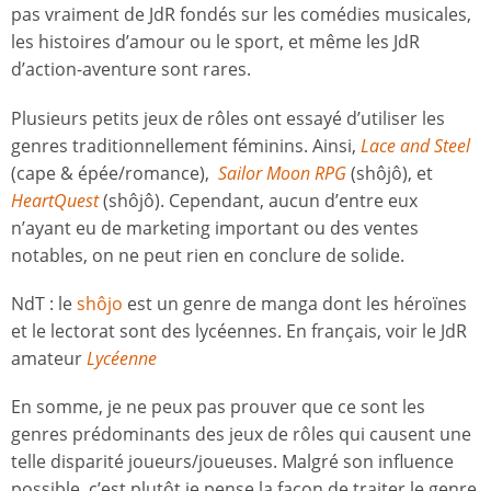
pas vraiment de JdR fondés sur les comédies musicales,
les histoires d’amour ou le sport, et même les JdR
d’action-aventure sont rares.
Plusieurs petits jeux de rôles ont essayé d’utiliser les
genres traditionnellement féminins. Ainsi,
Lace and Steel
(cape & épée/romance),
Sailor Moon RPG
(shôjô), et
HeartQuest
(shôjô). Cependant, aucun d’entre eux
n’ayant eu de marketing important ou des ventes
notables, on ne peut rien en conclure de solide.
NdT : le
shôjo
est un genre de manga dont les héroïnes
et le lectorat sont des lycéennes. En français, voir le JdR
amateur
Lycéenne
En somme, je ne peux pas prouver que ce sont les
genres prédominants des jeux de rôles qui causent une
telle disparité joueurs/joueuses. Malgré son influence
possible, c’est plutôt je pense la façon de traiter le genre