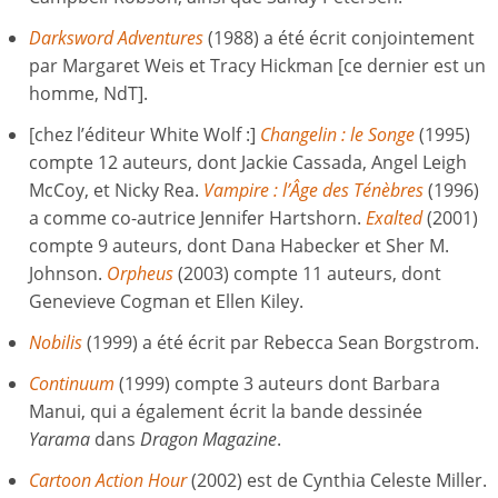
Darksword Adventures
(1988) a été écrit conjointement
par Margaret Weis et Tracy Hickman [ce dernier est un
homme, NdT].
[chez l’éditeur White Wolf :]
Changelin : le Songe
(1995)
compte 12 auteurs, dont Jackie Cassada, Angel Leigh
McCoy, et Nicky Rea.
Vampire : l’Âge des Ténèbres
(1996)
a comme co-autrice Jennifer Hartshorn.
Exalted
(2001)
compte 9 auteurs, dont Dana Habecker et Sher M.
Johnson.
Orpheus
(2003) compte 11 auteurs, dont
Genevieve Cogman et Ellen Kiley.
Nobilis
(1999) a été écrit par Rebecca Sean Borgstrom.
Continuum
(1999) compte 3 auteurs dont Barbara
Manui, qui a également écrit la bande dessinée
Yarama
dans
Dragon Magazine
.
Cartoon Action Hour
(2002) est de Cynthia Celeste Miller.