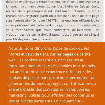
de la copier ailleurs, car toute reproduction de texte qui dépasse la
longueur raisonnable d’une citation (c’est-à-dire, en règle générale,
un ou deux paragraphes) est strictement interdite. Si vous
reproduisez une grande partie ou la totalité du texte de cette page
sans l’autorisation écrite de PTGPTB.fr, et que vous diffusez ladite
copie publiquement (sites Web, blogs, forums, imprimés, etc.),
vous reconnaissez que vous commettez délibérément une
violation des lois sur le droit d’auteur, c’est-à-dire un acte illégal
passible de poursuites judiciaires.
Nous utilisons différents types de cookies, les
nôtres et ceux de tiers, sur les pages de ce site
web : les cookies essentiels, nécessaires au
fonctionnement du site ; les cookies fonctionnels,
Recherche
qui améliorent votre expérience utilisateur ; les
cookies de performance, qui nous permettent de
générer des données agrégées sur l’utilisation du
site et d’établir des statistiques ; et les cookies
Nom d'utilisateur
marketing, utilisés pour afficher des contenus et
des publicités pertinents. En cliquant sur «