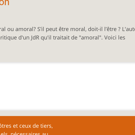
ion
l ou amoral? S’il peut être moral, doit-il l’être ? L'au
ritique d'un JdR qu'il traitait de "amoral". Voici les
nte
tres et ceux de tiers,
iels, nécessaires au
e page plutôt que de la copier ailleurs, car toute reproduction d