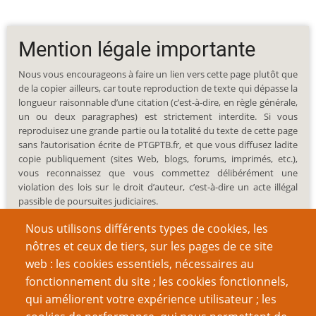
Mention légale importante
Nous vous encourageons à faire un lien vers cette page plutôt que
de la copier ailleurs, car toute reproduction de texte qui dépasse la
longueur raisonnable d’une citation (c’est-à-dire, en règle générale,
un ou deux paragraphes) est strictement interdite. Si vous
reproduisez une grande partie ou la totalité du texte de cette page
sans l’autorisation écrite de PTGPTB.fr, et que vous diffusez ladite
copie publiquement (sites Web, blogs, forums, imprimés, etc.),
vous reconnaissez que vous commettez délibérément une
violation des lois sur le droit d’auteur, c’est-à-dire un acte illégal
passible de poursuites judiciaires.
Nous utilisons différents types de cookies, les
nôtres et ceux de tiers, sur les pages de ce site
web : les cookies essentiels, nécessaires au
fonctionnement du site ; les cookies fonctionnels,
Recherche
qui améliorent votre expérience utilisateur ; les