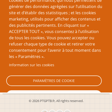
cookies de performance, qui nous permettent de
générer des données agrégées sur l’utilisation du
site et d’établir des statistiques ; et les cookies
Nom d'utilisateur
marketing, utilisés pour afficher des contenus et
des publicités pertinents. En cliquant sur «
ACCEPTER TOUT », vous consentez à l’utilisation
Mot de passe
de tous les cookies. Vous pouvez accepter ou
refuser chaque type de cookie et retirer votre
consentement pour l’avenir à tout moment dans
les « Paramètres ».
Information sur les cookies
Créer un nouveau compte
Réinitialiser votre mot de passe
PARAMÈTRES DE COOKIE
TOUT REFUSER
© 2026 PTGPTB.fr, All rights reserved.
TOUT ACCEPTER