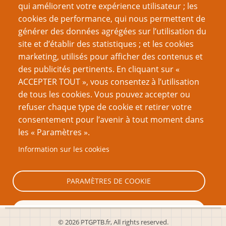
qui améliorent votre expérience utilisateur ; les
cookies de performance, qui nous permettent de
Créer un nouveau compte
générer des données agrégées sur l’utilisation du
site et d’établir des statistiques ; et les cookies
Réinitialiser votre mot de passe
marketing, utilisés pour afficher des contenus et
des publicités pertinents. En cliquant sur «
VOUS AIMEREZ AUSSI
ACCEPTER TOUT », vous consentez à l’utilisation
de tous les cookies. Vous pouvez accepter ou
Couvrir ou recouvrir ?
refuser chaque type de cookie et retirer votre
consentement pour l’avenir à tout moment dans
Ebook 29 : Trouver des Joueurs et des Joueuses
les « Paramètres ».
Je n’arrive pas à trouver des joueurs !
Information sur les cookies
Trouver d'autres rôlistes
Trouver des nouveaux joueurs en jouant
PARAMÈTRES DE COOKIE
TOUT REFUSER
© 2026 PTGPTB.fr, All rights reserved.