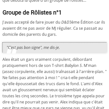
que débuta la quête d'un groupe de rôlistes…
Groupe de Rôlistes n°1
J'avais accepté de faire jouer du
D&D
3ème Édition car ils
avaient dit ne pas avoir de MJ régulier. Ca se passait au
domicile des parents du gars.
"C'est pas bon signe", me dis-je.
Alex était un gars vraiment corpulent, débordant
pratiquement hors de son T-shirt
Babylon 5
. M'man
(assez corpulente, elle aussi) traînassait à l'arrière-plan. "
Ne faites pas attention à moi ! " cria-t-elle pendant
qu'elle époussetait des trucs dans le fond. L'ami d'Alex
avait un gloussement nerveux qui semblait éclater
toutes les cinq secondes. Le troisième type appela pour
dire qu'il ne pourrait pas venir. Alex indiqua que c'était
peut être mieux que ce gars ne vienne pas, vu qu'il était