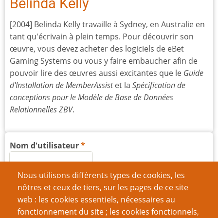
Belinda Kelly
[2004] Belinda Kelly travaille à Sydney, en Australie en
tant qu'écrivain à plein temps. Pour découvrir son
œuvre, vous devez acheter des logiciels de eBet
Gaming Systems ou vous y faire embaucher afin de
pouvoir lire des œuvres aussi excitantes que le
Guide
d'Installation de MemberAssist
et la
Spécification de
conceptions pour le Modèle de Base de Données
Relationnelles ZBV
.
Nom d'utilisateur
Nous utilisons différents types de cookies, les
Mot de passe
nôtres et ceux de tiers, sur les pages de ce site
web : les cookies essentiels, nécessaires au
fonctionnement du site ; les cookies fonctionnels,