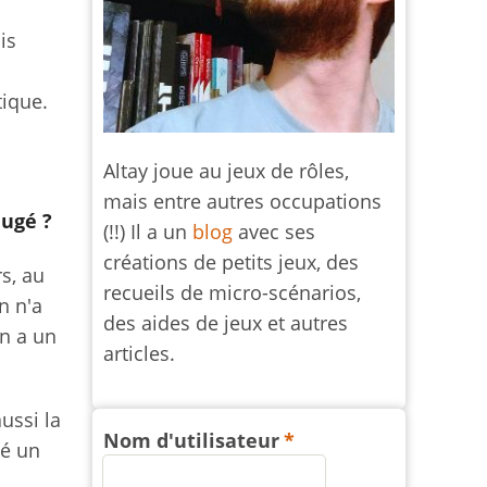
is
tique.
Altay joue au jeux de rôles,
mais entre autres occupations
jugé ?
(!!) Il a un
blog
avec ses
créations de petits jeux, des
s, au
recueils de micro-scénarios,
n n'a
des aides de jeux et autres
n a un
articles.
ussi la
Nom d'utilisateur
té un