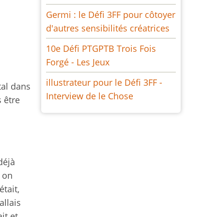
Germi : le Défi 3FF pour côtoyer
d'autres sensibilités créatrices
10e Défi PTGPTB Trois Fois
Forgé - Les Jeux
illustrateur pour le Défi 3FF -
tal dans
Interview de le Chose
s être
déjà
, on
tait,
allais
it et