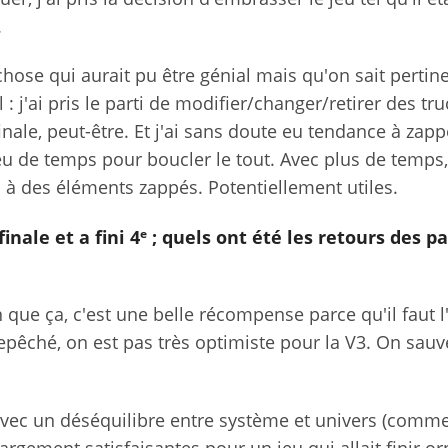
.
chose qui aurait pu être génial mais qu'on sait pert
: j'ai pris le parti de modifier/changer/retirer des tru
finale, peut-être. Et j'ai sans doute eu tendance à zap
u de temps pour boucler le tout. Avec plus de temps,
on à des éléments zappés. Potentiellement utiles.
e
finale et a fini 4
; quels ont été les retours des pa
n que ça, c'est une belle récompense parce qu'il faut l
epêché, on est pas très optimiste pour la V3. On sauv
 avec un déséquilibre entre système et univers (comm
argement satisfaisantes pour un jeu qui allait finir or