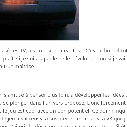
 séries TV, les course-poursuites... C'est le bordel to
e plaît, si je suis capable de le développer ou si je vai
n truc maîtrisé.
, on s'amuse à penser plus loin, à développer les idées 
t à se plonger dans l'univers proposé. Donc forcément
 le jeu est cool avec un bon potentiel. Ce qui m'inquié
le jeu avait réussi à susciter en moi dans la V3 que j'
er, j'ai pris la décision d'embrasser le jeu tel qu'il éta