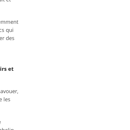
inemment
cs qui
per des
irs et
'avouer,
e les
e
phelin.