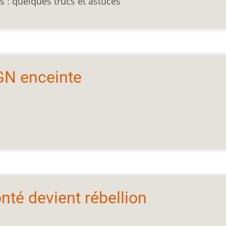
 : quelques trucs et astuces
GN enceinte
nté devient rébellion