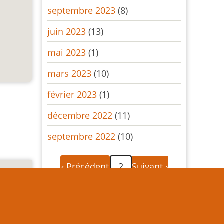
septembre 2023
(8)
juin 2023
(13)
mai 2023
(1)
mars 2023
(10)
février 2023
(1)
décembre 2022
(11)
septembre 2022
(10)
Pagination
Page
Page
‹ Précédent
2
Suivant ›
précédente
suivante
e texte
es) est
 écrite