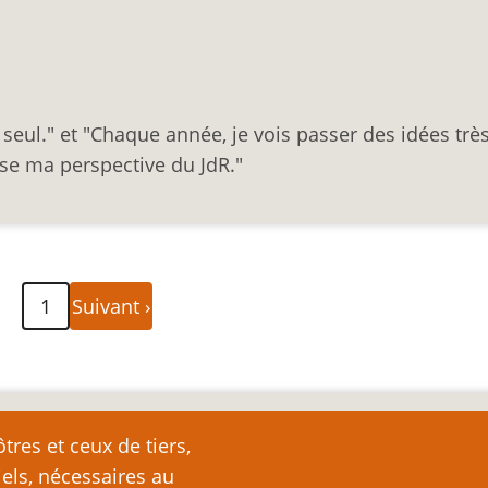
s seul." et "Chaque année, je vois passer des idées trè
use ma perspective du JdR."
Page
1
Suivant ›
suivante
nte
tres et ceux de tiers,
iels, nécessaires au
e page plutôt que de la copier ailleurs, car toute reproduction d