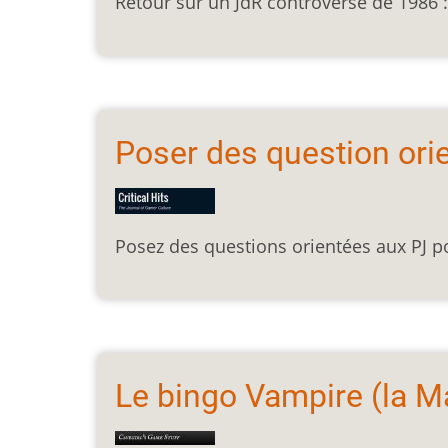
Retour sur un JdR controversé de 1986 :
Poser des question ori
Posez des questions orientées aux PJ 
Le bingo Vampire (la M