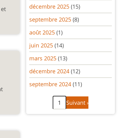
décembre 2025
(15)
 et
septembre 2025
(8)
août 2025
(1)
juin 2025
(14)
mars 2025
(13)
décembre 2024
(12)
septembre 2024
(11)
nt
Pagination
Page
1
Suivant ›
suivante