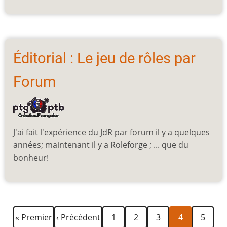
Éditorial : Le jeu de rôles par
Forum
J'ai fait l'expérience du JdR par forum il y a quelques
années; maintenant il y a Roleforge ; ... que du
bonheur!
Première
Page
Page
Page
Page
Page
Page
Pagination
« Premier
‹ Précédent
1
2
3
4
5
page
précédente
courante