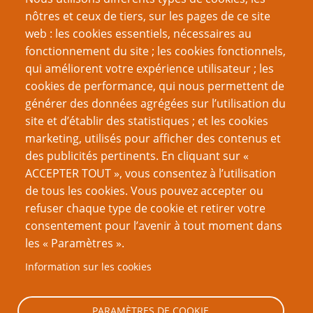
nôtres et ceux de tiers, sur les pages de ce site
web : les cookies essentiels, nécessaires au
fonctionnement du site ; les cookies fonctionnels,
Recherche
qui améliorent votre expérience utilisateur ; les
cookies de performance, qui nous permettent de
générer des données agrégées sur l’utilisation du
site et d’établir des statistiques ; et les cookies
Nom d'utilisateur
marketing, utilisés pour afficher des contenus et
des publicités pertinents. En cliquant sur «
ACCEPTER TOUT », vous consentez à l’utilisation
Mot de passe
de tous les cookies. Vous pouvez accepter ou
refuser chaque type de cookie et retirer votre
consentement pour l’avenir à tout moment dans
les « Paramètres ».
Information sur les cookies
Créer un nouveau compte
Réinitialiser votre mot de passe
PARAMÈTRES DE COOKIE