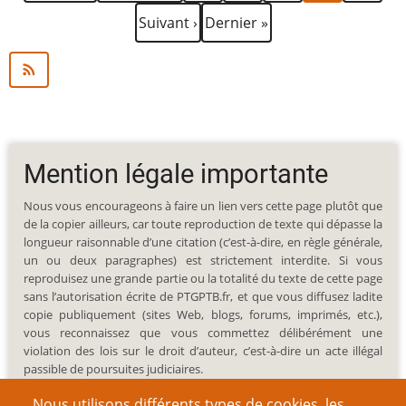
Page
Dernière
Suivant ›
Dernier »
suivante
page
Mention légale importante
Nous vous encourageons à faire un lien vers cette page plutôt que
de la copier ailleurs, car toute reproduction de texte qui dépasse la
longueur raisonnable d’une citation (c’est-à-dire, en règle générale,
un ou deux paragraphes) est strictement interdite. Si vous
reproduisez une grande partie ou la totalité du texte de cette page
sans l’autorisation écrite de PTGPTB.fr, et que vous diffusez ladite
copie publiquement (sites Web, blogs, forums, imprimés, etc.),
vous reconnaissez que vous commettez délibérément une
violation des lois sur le droit d’auteur, c’est-à-dire un acte illégal
passible de poursuites judiciaires.
Nous utilisons différents types de cookies, les