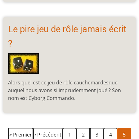
Le pire jeu de rôle jamais écrit
?
Alors quel est ce jeu de rôle cauchemardesque
auquel nous avons si imprudemment joué ? Son
nom est Cyborg Commando.
Première
Page
Page
Page
Page
Page
Page
Pagination
« Premier
‹ Précédent
1
2
3
4
5