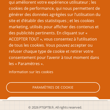
qui améliorent votre expérience utilisateur ; les
Créer un nouveau compte
cookies de performance, qui nous permettent de
générer des données agrégées sur l’utilisation du
Réinitialiser votre mot de passe
site et d’établir des statistiques ; et les cookies
marketing, utilisés pour afficher des contenus et
VOUS AIMEREZ AUSSI
des publicités pertinents. En cliquant sur «
ACCEPTER TOUT », vous consentez à l’utilisation
Interview : Sandy Petersen
de tous les cookies. Vous pouvez accepter ou
refuser chaque type de cookie et retirer votre
Écrire des scénarios horrifiques comme Sandy
consentement pour l’avenir à tout moment dans
Petersen
les « Paramètres ».
Le Cercle plat
Information sur les cookies
Lovecraft, les nerds et l’utilisation du berk
Cthulhu est vivant !
PARAMÈTRES DE COOKIE
TOUT REFUSER
© 2026 PTGPTB.fr, All rights reserved.