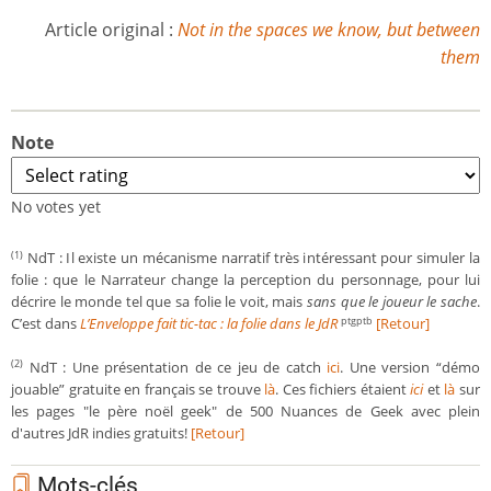
Article original :
Not in the spaces we know, but between
them
Note
No votes yet
NdT : Il existe un mécanisme narratif très intéressant pour simuler la
(1)
folie : que le Narrateur change la perception du personnage, pour lui
décrire le monde tel que sa folie le voit, mais
sans que le joueur le sache
.
C’est dans
L’Enveloppe fait tic-tac : la folie dans le JdR
[Retour]
ptgptb
NdT : Une présentation de ce jeu de catch
ici
. Une version “démo
(2)
jouable” gratuite en français se trouve
là
. Ces fichiers étaient
ici
et
là
sur
les pages "le père noël geek" de 500 Nuances de Geek avec plein
d'autres JdR indies gratuits!
[Retour]
Mots-clés