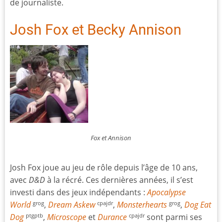
de journaliste.
Josh Fox et Becky Annison
Fox et Annison
Josh Fox joue au jeu de rôle depuis l’âge de 10 ans,
avec
D&D
à la récré. Ces dernières années, il s’est
investi dans des jeux indépendants :
Apocalypse
World
,
Dream Askew
,
Monsterhearts
,
Dog Eat
grog
cpajdr
grog
Dog
,
Microscope
et
Durance
sont parmi ses
ptgptb
cpajdr