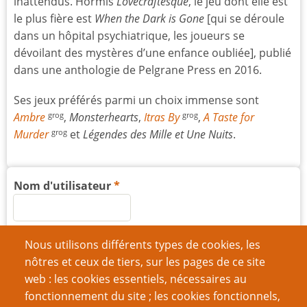
inattendus. Hormis
Lovecraftesque
, le jeu dont elle est
le plus fière est
When the Dark is Gone
[qui se déroule
dans un hôpital psychiatrique, les joueurs se
dévoilant des mystères d’une enfance oubliée], publié
dans une anthologie de Pelgrane Press en 2016.
Ses jeux préférés parmi un choix immense sont
Ambre
,
Monsterhearts
,
Itras By
,
A Taste for
grog
grog
Murder
et
Légendes des Mille et Une Nuits
.
grog
Nom d'utilisateur
Mot de passe
Nous utilisons différents types de cookies, les
nôtres et ceux de tiers, sur les pages de ce site
web : les cookies essentiels, nécessaires au
fonctionnement du site ; les cookies fonctionnels,